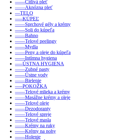
––––Citlivá pleť
––––Aknózna pleť
––TELO
–––KÚPEĽ
––––Sprchové gély a krémy
––––Soli do kúpeľa
––––Bahno
––––Telové peelingy
––––Mydla
––––Peny a oleje do kúpeľa
––––Intímna hygiena
–––ÚSTNA HYGIENA
––––Zubné pasty
––––Ústne vody
––––Bielenie
–––POKOŽKA
––––Telové mlieka a krémy
––––Masážne krémy a oleje
––––Telové oleje
––––Dezodoranty
––––Telové spreje
––––Telové masla
––––Krémy na ruky
––––Krémy na nohy
––––Holenie