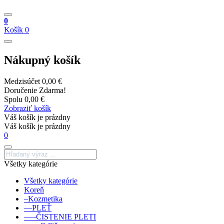
0
Košík
0
Nákupný košík
Medzisúčet
0,00 €
Doručenie
Zdarma!
Spolu
0,00 €
Zobraziť košík
Váš košík je prázdny
Váš košík je prázdny
0
Všetky kategórie
Všetky kategórie
Koreň
–Kozmetika
––PLEŤ
–––ČISTENIE PLETI