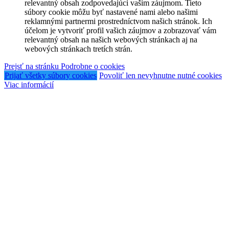
relevantný obsah zodpovedajúci vašim záujmom. Tieto
súbory cookie môžu byť nastavené nami alebo našimi
reklamnými partnermi prostredníctvom našich stránok. Ich
účelom je vytvoriť profil vašich záujmov a zobrazovať vám
relevantný obsah na našich webových stránkach aj na
webových stránkach tretích strán.
Prejsť na stránku Podrobne o cookies
Prijať všetky súbory cookies
Povoliť len nevyhnutne nutné cookies
Viac informácií