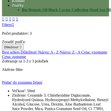
Kontakt
Značky
Bio Botanic Oil
Black Caviar Collection
Dead Sea Mi





Filters

Počet produktov: 3
Zoradiť podľa:
Dôležitosť

Best sellers
Dôležitosť
Názvu: A - Z
Názvu: Z - A
Cena: vzostupne
Cena: zostupne
Zobrazuje sa 1-3 z 3 položiek
Aktívne filtre
Pridať do zoznamu želaní
Veľkosť:
50ml
Zloženie:
Ceramide 3, Chlorhexidine Digluconate,
Hydrolyzed Quinoa, Hydroxypropyl Methylcellulose, Benzyl
Alcohol, Glucose, Urea, Dextrin, Aloe Barbadensis Leaf
Juice Powder, Mica, Punica Granatum Seed Oil, Ci 77891,