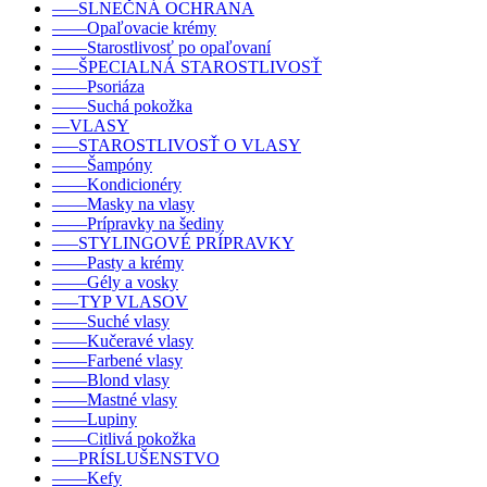
–––SLNEČNÁ OCHRANA
––––Opaľovacie krémy
––––Starostlivosť po opaľovaní
–––ŠPECIALNÁ STAROSTLIVOSŤ
––––Psoriáza
––––Suchá pokožka
––VLASY
–––STAROSTLIVOSŤ O VLASY
––––Šampóny
––––Kondicionéry
––––Masky na vlasy
––––Prípravky na šediny
–––STYLINGOVÉ PRÍPRAVKY
––––Pasty a krémy
––––Gély a vosky
–––TYP VLASOV
––––Suché vlasy
––––Kučeravé vlasy
––––Farbené vlasy
––––Blond vlasy
––––Mastné vlasy
––––Lupiny
––––Citlivá pokožka
–––PRÍSLUŠENSTVO
––––Kefy