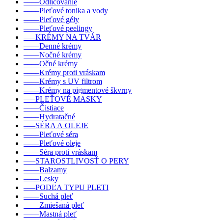
––––Odličovanie
––––Pleťové tonika a vody
––––Pleťové gély
––––Pleťové peelingy
–––KRÉMY NA TVÁR
––––Denné krémy
––––Nočné krémy
––––Očné krémy
––––Krémy proti vráskam
––––Krémy s UV filtrom
––––Krémy na pigmentové škvrny
–––PLEŤOVÉ MASKY
––––Čistiace
––––Hydratačné
–––SÉRA A OLEJE
––––Pleťové séra
––––Pleťové oleje
––––Séra proti vráskam
–––STAROSTLIVOSŤ O PERY
––––Balzamy
––––Lesky
–––PODĽA TYPU PLETI
––––Suchá pleť
––––Zmiešaná pleť
––––Mastná pleť