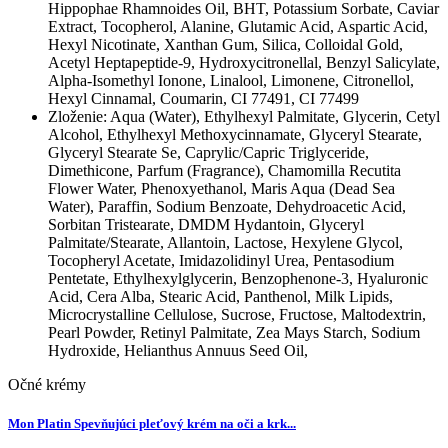
Hippophae Rhamnoides Oil, BHT, Potassium Sorbate, Caviar
Extract, Tocopherol, Alanine, Glutamic Acid, Aspartic Acid,
Hexyl Nicotinate, Xanthan Gum, Silica, Colloidal Gold,
Acetyl Heptapeptide-9, Hydroxycitronellal, Benzyl Salicylate,
Alpha-Isomethyl Ionone, Linalool, Limonene, Citronellol,
Hexyl Cinnamal, Coumarin, CI 77491, CI 77499
Zloženie:
Aqua (Water), Ethylhexyl Palmitate, Glycerin, Cetyl
Alcohol, Ethylhexyl Methoxycinnamate, Glyceryl Stearate,
Glyceryl Stearate Se, Caprylic/Capric Triglyceride,
Dimethicone, Parfum (Fragrance), Chamomilla Recutita
Flower Water, Phenoxyethanol, Maris Aqua (Dead Sea
Water), Paraffin, Sodium Benzoate, Dehydroacetic Acid,
Sorbitan Tristearate, DMDM Hydantoin, Glyceryl
Palmitate/Stearate, Allantoin, Lactose, Hexylene Glycol,
Tocopheryl Acetate, Imidazolidinyl Urea, Pentasodium
Pentetate, Ethylhexylglycerin, Benzophenone-3, Hyaluronic
Acid, Cera Alba, Stearic Acid, Panthenol, Milk Lipids,
Microcrystalline Cellulose, Sucrose, Fructose, Maltodextrin,
Pearl Powder, Retinyl Palmitate, Zea Mays Starch, Sodium
Hydroxide, Helianthus Annuus Seed Oil,
Očné krémy
Mon Platin Spevňujúci pleťový krém na oči a krk...