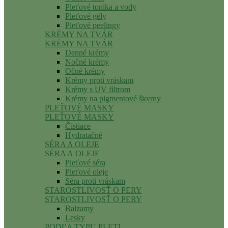
Pleťové tonika a vody
Pleťové gély
Pleťové peelingy
KRÉMY NA TVÁR
KRÉMY NA TVÁR
Denné krémy
Nočné krémy
Očné krémy
Krémy proti vráskam
Krémy s UV filtrom
Krémy na pigmentové škvrny
PLEŤOVÉ MASKY
PLEŤOVÉ MASKY
Čistiace
Hydratačné
SÉRA A OLEJE
SÉRA A OLEJE
Pleťové séra
Pleťové oleje
Séra proti vráskam
STAROSTLIVOSŤ O PERY
STAROSTLIVOSŤ O PERY
Balzamy
Lesky
PODĽA TYPU PLETI