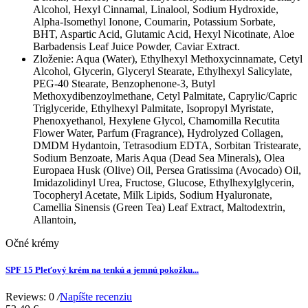
Alcohol, Hexyl Cinnamal, Linalool, Sodium Hydroxide,
Alpha-Isomethyl Ionone, Coumarin, Potassium Sorbate,
BHT, Aspartic Acid, Glutamic Acid, Hexyl Nicotinate, Aloe
Barbadensis Leaf Juice Powder, Caviar Extract.
Zloženie:
Aqua (Water), Ethylhexyl Methoxycinnamate, Cetyl
Alcohol, Glycerin, Glyceryl Stearate, Ethylhexyl Salicylate,
PEG-40 Stearate, Benzophenone-3, Butyl
Methoxydibenzoylmethane, Cetyl Palmitate, Caprylic/Capric
Triglyceride, Ethylhexyl Palmitate, Isopropyl Myristate,
Phenoxyethanol, Hexylene Glycol, Chamomilla Recutita
Flower Water, Parfum (Fragrance), Hydrolyzed Collagen,
DMDM Hydantoin, Tetrasodium EDTA, Sorbitan Tristearate,
Sodium Benzoate, Maris Aqua (Dead Sea Minerals), Olea
Europaea Husk (Olive) Oil, Persea Gratissima (Avocado) Oil,
Imidazolidinyl Urea, Fructose, Glucose, Ethylhexylglycerin,
Tocopheryl Acetate, Milk Lipids, Sodium Hyaluronate,
Camellia Sinensis (Green Tea) Leaf Extract, Maltodextrin,
Allantoin,
Očné krémy
SPF 15 Pleťový krém na tenkú a jemnú pokožku...
Reviews: 0
/
Napíšte recenziu