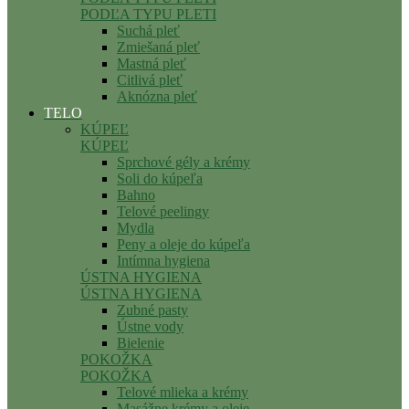
PODĽA TYPU PLETI
Suchá pleť
Zmiešaná pleť
Mastná pleť
Citlivá pleť
Aknózna pleť
TELO
KÚPEĽ
KÚPEĽ
Sprchové gély a krémy
Soli do kúpeľa
Bahno
Telové peelingy
Mydla
Peny a oleje do kúpeľa
Intímna hygiena
ÚSTNA HYGIENA
ÚSTNA HYGIENA
Zubné pasty
Ústne vody
Bielenie
POKOŽKA
POKOŽKA
Telové mlieka a krémy
Masážne krémy a oleje