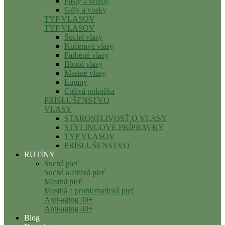
Pasty a krémy
Gély a vosky
TYP VLASOV
TYP VLASOV
Suché vlasy
Kučeravé vlasy
Farbené vlasy
Blond vlasy
Mastné vlasy
Lupiny
Citlivá pokožka
PRÍSLUŠENSTVO
VLASY
STAROSTLIVOSŤ O VLASY
STYLINGOVÉ PRÍPRAVKY
TYP VLASOV
PRÍSLUŠENSTVO
RUTÍNY
Suchá pleť
Suchá a citlivá pleť
Mastná pleť
Mastná a problematická pleť
Anti-aging 40+
Anti-aging 40+
Blog