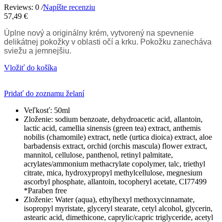
Reviews: 0
/
Napíšte recenziu
57,49 €
Úplne nový a originálny krém, vytvorený na spevnenie
delikátnej pokožky v oblasti očí a krku. Pokožku zanecháva
sviežu a jemnejšiu.
Vložiť do košíka
Pridať do zoznamu želaní
Veľkosť:
50ml
Zloženie:
sodium benzoate, dehydroacetic acid, allantoin,
lactic acid, camellia sinensis (green tea) extract, anthemis
nobilis (chamomile) extract, netle (urtica dioica) extract, aloe
barbadensis extract, orchid (orchis mascula) flower extract,
mannitol, cellulose, panthenol, retinyl palmitate,
acrylates/ammonium methacrylate copolymer, talc, triethyl
citrate, mica, hydroxypropyl methylcellulose, megnesium
ascorbyl phosphate, allantoin, tocopheryl acetate, CI77499
*Paraben free
Zloženie:
Water (aqua), ethylhexyl methoxycinnamate,
isopropyl myristate, glyceryl stearate, cetyl alcohol, glycerin,
astearic acid, dimethicone, caprylic/capric triglyceride, acetyl