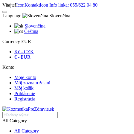
Vitajte!
Icon
Kontakt
Icon
Info linka: 055/622 04 80
Language
Slovenčina
Slovenčina
Čeština
Currency
EUR
Kč - CZK
€ - EUR
Konto
Moje konto
Môj zoznam želaní
Môj košík
Prihlásenie
Registrácia
All Category
All Category