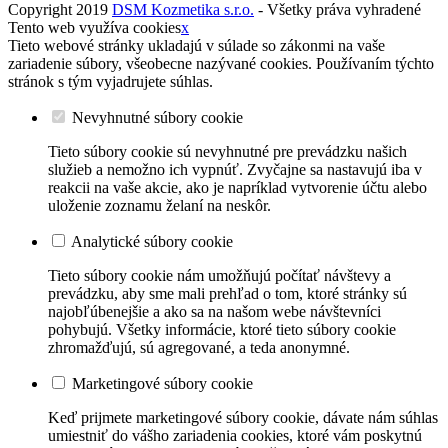
Copyright 2019
DSM Kozmetika s.r.o.
- Všetky práva vyhradené
Tento web využíva cookies
x
Tieto webové stránky ukladajú v súlade so zákonmi na vaše
zariadenie súbory, všeobecne nazývané cookies. Používaním týchto
stránok s tým vyjadrujete súhlas.
Nevyhnutné súbory cookie
Tieto súbory cookie sú nevyhnutné pre prevádzku našich
služieb a nemožno ich vypnúť. Zvyčajne sa nastavujú iba v
reakcii na vaše akcie, ako je napríklad vytvorenie účtu alebo
uloženie zoznamu želaní na neskôr.
Analytické súbory cookie
Tieto súbory cookie nám umožňujú počítať návštevy a
prevádzku, aby sme mali prehľad o tom, ktoré stránky sú
najobľúbenejšie a ako sa na našom webe návštevníci
pohybujú. Všetky informácie, ktoré tieto súbory cookie
zhromažďujú, sú agregované, a teda anonymné.
Marketingové súbory cookie
Keď prijmete marketingové súbory cookie, dávate nám súhlas
umiestniť do vášho zariadenia cookies, ktoré vám poskytnú