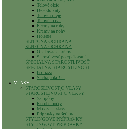
Telové oleje
Dezodoranty
Telové spreje
Telové masla
Krémy na ruky
Krémy na nohy
Holenie
SLNEČNÁ OCHRANA
SLNEČNÁ OCHRANA
Opaľovacie krémy
Starostlivosť po opaľovaní
ŠPECIÁLNA STAROSTLIVOSŤ
ŠPECIALNÁ STAROSTLIVOSŤ
Psoriáza
Suchá pokožka
VLASY
STAROSLIVOSŤ O VLASY
STAROSTLIVOSŤ O VLASY
Šampóny
Kondicionéry
Masky na vlasy
Prípravky na šediny
STYLINGOVÉ PRÍPRAVKY
STYLINGOVÉ PRÍPRAVKY