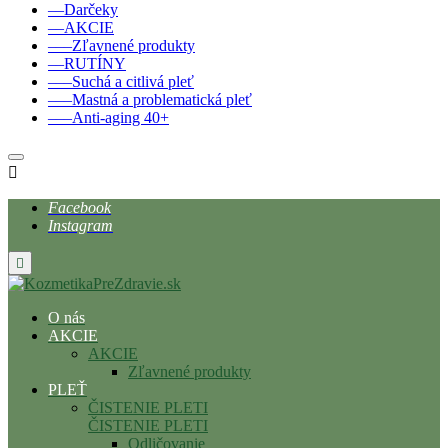
––Darčeky
––AKCIE
–––Zľavnené produkty
––RUTÍNY
–––Suchá a citlivá pleť
–––Mastná a problematická pleť
–––Anti-aging 40+

Facebook
Instagram

O nás
AKCIE
AKCIE
Zľavnené produkty
PLEŤ
ČISTENIE PLETI
ČISTENIE PLETI
Odličovanie