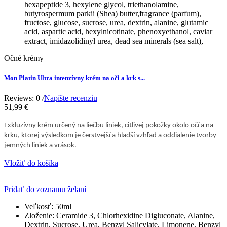
hexapeptide 3, hexylene glycol, triethanolamine,
butyrospermum parkii (Shea) butter,fragrance (parfum),
fructose, glucose, sucrose, urea, dextrin, alanine, glutamic
acid, aspartic acid, hexylnicotinate, phenoxyethanol, caviar
extract, imidazolidinyl urea, dead sea minerals (sea salt),
Očné krémy
Mon Platin Ultra intenzívny krém na oči a krk s...
Reviews: 0
/
Napíšte recenziu
51,99 €
Exkluzívny krém určený na liečbu liniek, citlivej pokožky okolo očí a na
krku, ktorej výsledkom je čerstvejší a hladší vzhľad a oddialenie tvorby
jemných liniek a vrások.
Vložiť do košíka
Pridať do zoznamu želaní
Veľkosť:
50ml
Zloženie:
Ceramide 3, Chlorhexidine Digluconate, Alanine,
Dextrin, Sucrose, Urea, Benzyl Salicylate, Limonene, Benzyl