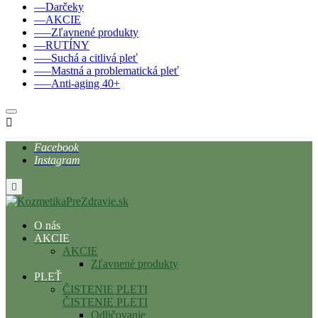
––Darčeky
––AKCIE
–––Zľavnené produkty
––RUTÍNY
–––Suchá a citlivá pleť
–––Mastná a problematická pleť
–––Anti-aging 40+

Facebook
Instagram

O nás
AKCIE
AKCIE
Zľavnené produkty
PLEŤ
ČISTENIE PLETI
ČISTENIE PLETI
Odličovanie