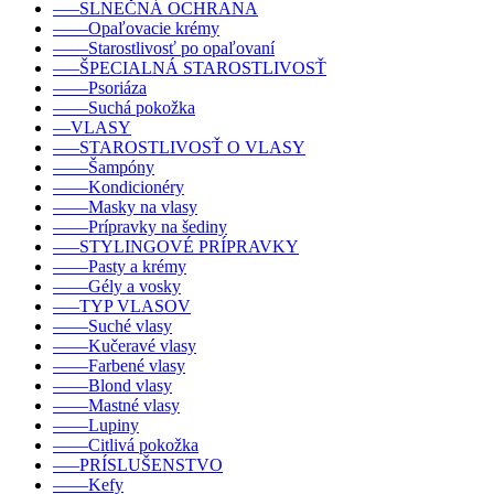
–––SLNEČNÁ OCHRANA
––––Opaľovacie krémy
––––Starostlivosť po opaľovaní
–––ŠPECIALNÁ STAROSTLIVOSŤ
––––Psoriáza
––––Suchá pokožka
––VLASY
–––STAROSTLIVOSŤ O VLASY
––––Šampóny
––––Kondicionéry
––––Masky na vlasy
––––Prípravky na šediny
–––STYLINGOVÉ PRÍPRAVKY
––––Pasty a krémy
––––Gély a vosky
–––TYP VLASOV
––––Suché vlasy
––––Kučeravé vlasy
––––Farbené vlasy
––––Blond vlasy
––––Mastné vlasy
––––Lupiny
––––Citlivá pokožka
–––PRÍSLUŠENSTVO
––––Kefy