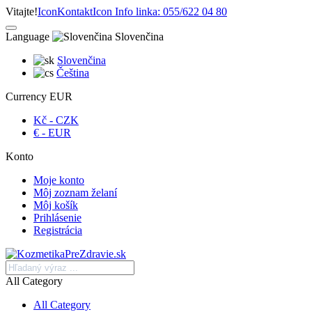
Vitajte!
Icon
Kontakt
Icon
Info linka: 055/622 04 80
Language
Slovenčina
Slovenčina
Čeština
Currency
EUR
Kč - CZK
€ - EUR
Konto
Moje konto
Môj zoznam želaní
Môj košík
Prihlásenie
Registrácia
All Category
All Category