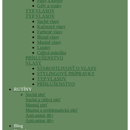
Pasty a krémy
Gély a vosky
TYP VLASOV
TYP VLASOV
Suché vlasy
Kučeravé vlasy
Farbené vlasy
Blond vlasy
Mastné vlasy
Lupiny
Citlivá pokožka
PRÍSLUŠENSTVO
VLASY
STAROSTLIVOSŤ O VLASY
STYLINGOVÉ PRÍPRAVKY
TYP VLASOV
PRÍSLUŠENSTVO
RUTÍNY
Suchá pleť
Suchá a citlivá pleť
Mastná pleť
Mastná a problematická pleť
Anti-aging 40+
Anti-aging 40+
Blog