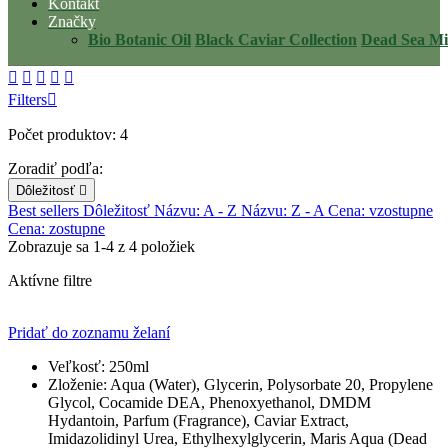
Kontakt
Značky
Bio Botanic Oil
Black Caviar Collection
Dead Sea Mi





Filters

Počet produktov: 4
Zoradiť podľa:
Dôležitosť

Best sellers
Dôležitosť
Názvu: A - Z
Názvu: Z - A
Cena: vzostupne
Cena: zostupne
Zobrazuje sa 1-4 z 4 položiek
Aktívne filtre
Pridať do zoznamu želaní
Veľkosť:
250ml
Zloženie:
Aqua (Water), Glycerin, Polysorbate 20, Propylene
Glycol, Cocamide DEA, Phenoxyethanol, DMDM
Hydantoin, Parfum (Fragrance), Caviar Extract,
Imidazolidinyl Urea, Ethylhexylglycerin, Maris Aqua (Dead