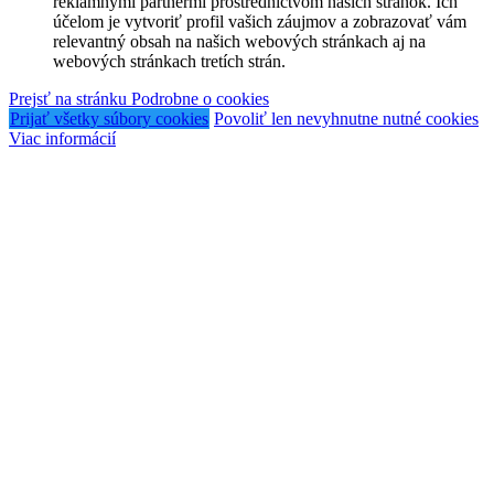
reklamnými partnermi prostredníctvom našich stránok. Ich
účelom je vytvoriť profil vašich záujmov a zobrazovať vám
relevantný obsah na našich webových stránkach aj na
webových stránkach tretích strán.
Prejsť na stránku Podrobne o cookies
Prijať všetky súbory cookies
Povoliť len nevyhnutne nutné cookies
Viac informácií