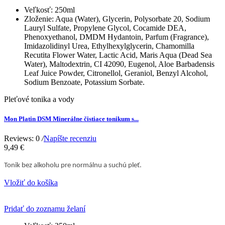
Veľkosť:
250ml
Zloženie:
Aqua (Water), Glycerin, Polysorbate 20, Sodium
Lauryl Sulfate, Propylene Glycol, Cocamide DEA,
Phenoxyethanol, DMDM Hydantoin, Parfum (Fragrance),
Imidazolidinyl Urea, Ethylhexylglycerin, Chamomilla
Recutita Flower Water, Lactic Acid, Maris Aqua (Dead Sea
Water), Maltodextrin, CI 42090, Eugenol, Aloe Barbadensis
Leaf Juice Powder, Citronellol, Geraniol, Benzyl Alcohol,
Sodium Benzoate, Potassium Sorbate.
Pleťové tonika a vody
Mon Platin DSM Minerálne čistiace tonikum s...
Reviews: 0
/
Napíšte recenziu
9,49 €
Tonik bez alkoholu pre normálnu a suchú pleť.
Vložiť do košíka
Pridať do zoznamu želaní