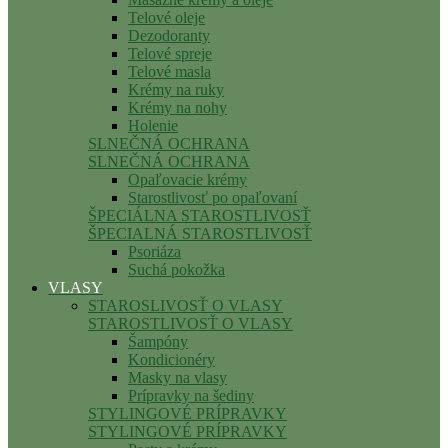
Telové oleje
Dezodoranty
Telové spreje
Telové masla
Krémy na ruky
Krémy na nohy
Holenie
SLNEČNÁ OCHRANA
SLNEČNÁ OCHRANA
Opaľovacie krémy
Starostlivosť po opaľovaní
ŠPECIÁLNA STAROSTLIVOSŤ
ŠPECIALNÁ STAROSTLIVOSŤ
Psoriáza
Suchá pokožka
VLASY
STAROSLIVOSŤ O VLASY
STAROSTLIVOSŤ O VLASY
Šampóny
Kondicionéry
Masky na vlasy
Prípravky na šediny
STYLINGOVÉ PRÍPRAVKY
STYLINGOVÉ PRÍPRAVKY