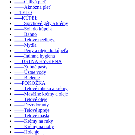
––––Citlivá pleť
––––Aknózna pleť
––TELO
–––KÚPEĽ
––––Sprchové gély a krémy
––––Soli do kúpeľa
––––Bahno
––––Telové peelingy
––––Mydla
––––Peny a oleje do kúpeľa
––––Intímna hygiena
–––ÚSTNA HYGIENA
––––Zubné pasty
––––Ústne vody
––––Bielenie
–––POKOŽKA
––––Telové mlieka a krémy
––––Masážne krémy a oleje
––––Telové oleje
––––Dezodoranty
––––Telové spreje
––––Telové masla
––––Krémy na ruky
––––Krémy na nohy
––––Holenie