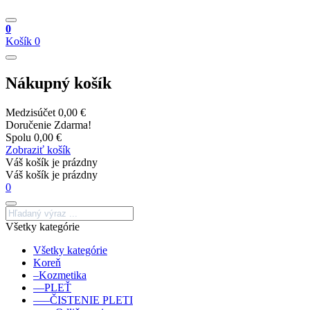
0
Košík
0
Nákupný košík
Medzisúčet
0,00 €
Doručenie
Zdarma!
Spolu
0,00 €
Zobraziť košík
Váš košík je prázdny
Váš košík je prázdny
0
Všetky kategórie
Všetky kategórie
Koreň
–Kozmetika
––PLEŤ
–––ČISTENIE PLETI