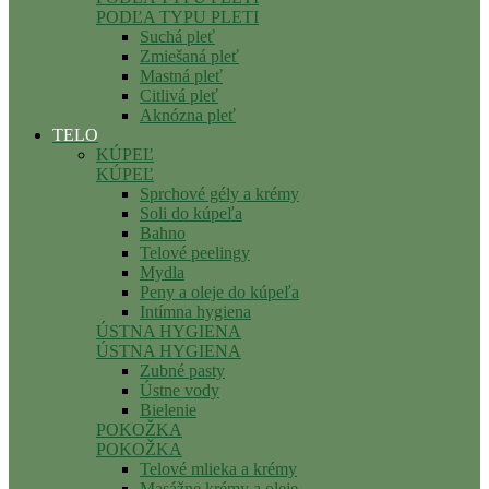
PODĽA TYPU PLETI
Suchá pleť
Zmiešaná pleť
Mastná pleť
Citlivá pleť
Aknózna pleť
TELO
KÚPEĽ
KÚPEĽ
Sprchové gély a krémy
Soli do kúpeľa
Bahno
Telové peelingy
Mydla
Peny a oleje do kúpeľa
Intímna hygiena
ÚSTNA HYGIENA
ÚSTNA HYGIENA
Zubné pasty
Ústne vody
Bielenie
POKOŽKA
POKOŽKA
Telové mlieka a krémy
Masážne krémy a oleje