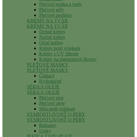
Pleťové tonika a vody
Pleťové gély
Pleťové peelingy
KRÉMY NA TVÁR
KRÉMY NA TVÁR
Denné krémy
Nočné krémy
Očné krémy
Krémy proti vráskam
Krémy s UV filtrom
Krémy na pigmentové škvrny
PLEŤOVÉ MASKY
PLEŤOVÉ MASKY
Čistiace
Hydratačné
SÉRA A OLEJE
SÉRA A OLEJE
Pleťové séra
Pleťové oleje
Séra proti vráskam
STAROSTLIVOSŤ O PERY
STAROSTLIVOSŤ O PERY
Balzamy
Lesky
PODĽA TYPU PLETI