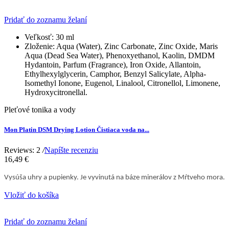
Pridať do zoznamu želaní
Veľkosť:
30 ml
Zloženie:
Aqua (Water), Zinc Carbonate, Zinc Oxide, Maris
Aqua (Dead Sea Water), Phenoxyethanol, Kaolin, DMDM
Hydantoin, Parfum (Fragrance), Iron Oxide, Allantoin,
Ethylhexylglycerin, Camphor, Benzyl Salicylate, Alpha-
Isomethyl Ionone, Eugenol, Linalool, Citronellol, Limonene,
Hydroxycitronellal.
Pleťové tonika a vody
Mon Platin DSM Drying Lotion Čistiaca voda na...
Reviews: 2
/
Napíšte recenziu
16,49 €
Vysúša uhry a pupienky. Je vyvinutá na báze minerálov z Mŕtveho mora.
Vložiť do košíka
Pridať do zoznamu želaní