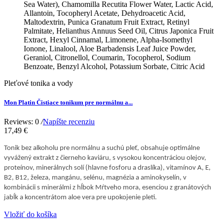
Sea Water), Chamomilla Recutita Flower Water, Lactic Acid,
Allantoin, Tocopheryl Acetate, Dehydroacetic Acid,
Maltodextrin, Punica Granatum Fruit Extract, Retinyl
Palmitate, Helianthus Annuus Seed Oil, Citrus Japonica Fruit
Extract, Hexyl Cinnamal, Limonene, Alpha-Isomethyl
Ionone, Linalool, Aloe Barbadensis Leaf Juice Powder,
Geraniol, Citronellol, Coumarin, Tocopherol, Sodium
Benzoate, Benzyl Alcohol, Potassium Sorbate, Citric Acid
Pleťové tonika a vody
Mon Platin Čistiace tonikum pre normálnu a...
Reviews: 0
/
Napíšte recenziu
17,49 €
Tonik bez alkoholu pre normálnu a suchú pleť, obsahuje optimálne
vyvážený extrakt z čierneho kaviáru, s vysokou koncentráciou olejov,
proteínov, minerálnych solí (hlavne fosforu a draslíka), vitamínov A, E,
B2, B12, železa, mangánu, selénu, magnézia a aminokyselín, v
kombinácii s minerálmi z hĺbok Mŕtveho mora, esenciou z granátových
jabĺk a koncentrátom aloe vera pre upokojenie pleti.
Vložiť do košíka