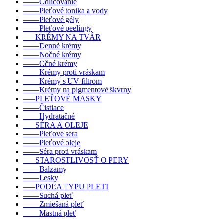
––––Odličovanie
––––Pleťové tonika a vody
––––Pleťové gély
––––Pleťové peelingy
–––KRÉMY NA TVÁR
––––Denné krémy
––––Nočné krémy
––––Očné krémy
––––Krémy proti vráskam
––––Krémy s UV filtrom
––––Krémy na pigmentové škvrny
–––PLEŤOVÉ MASKY
––––Čistiace
––––Hydratačné
–––SÉRA A OLEJE
––––Pleťové séra
––––Pleťové oleje
––––Séra proti vráskam
–––STAROSTLIVOSŤ O PERY
––––Balzamy
––––Lesky
–––PODĽA TYPU PLETI
––––Suchá pleť
––––Zmiešaná pleť
––––Mastná pleť