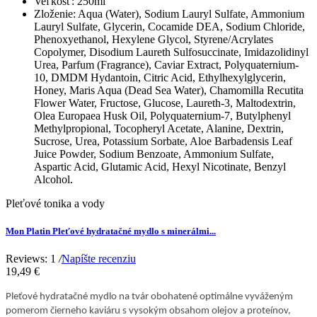
Veľkosť:
250ml
Zloženie:
Aqua (Water), Sodium Lauryl Sulfate, Ammonium
Lauryl Sulfate, Glycerin, Cocamide DEA, Sodium Chloride,
Phenoxyethanol, Hexylene Glycol, Styrene/Acrylates
Copolymer, Disodium Laureth Sulfosuccinate, Imidazolidinyl
Urea, Parfum (Fragrance), Caviar Extract, Polyquaternium-
10, DMDM Hydantoin, Citric Acid, Ethylhexylglycerin,
Honey, Maris Aqua (Dead Sea Water), Chamomilla Recutita
Flower Water, Fructose, Glucose, Laureth-3, Maltodextrin,
Olea Europaea Husk Oil, Polyquaternium-7, Butylphenyl
Methylpropional, Tocopheryl Acetate, Alanine, Dextrin,
Sucrose, Urea, Potassium Sorbate, Aloe Barbadensis Leaf
Juice Powder, Sodium Benzoate, Ammonium Sulfate,
Aspartic Acid, Glutamic Acid, Hexyl Nicotinate, Benzyl
Alcohol.
Pleťové tonika a vody
Mon Platin Pleťové hydratačné mydlo s minerálmi...
Reviews: 1
/
Napíšte recenziu
19,49 €
Pleťové hydratačné mydlo na tvár obohatené optimálne vyváženým
pomerom čierneho kaviáru s vysokým obsahom olejov a proteínov,