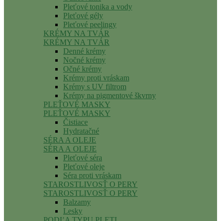
Pleťové tonika a vody
Pleťové gély
Pleťové peelingy
KRÉMY NA TVÁR
KRÉMY NA TVÁR
Denné krémy
Nočné krémy
Očné krémy
Krémy proti vráskam
Krémy s UV filtrom
Krémy na pigmentové škvrny
PLEŤOVÉ MASKY
PLEŤOVÉ MASKY
Čistiace
Hydratačné
SÉRA A OLEJE
SÉRA A OLEJE
Pleťové séra
Pleťové oleje
Séra proti vráskam
STAROSTLIVOSŤ O PERY
STAROSTLIVOSŤ O PERY
Balzamy
Lesky
PODĽA TYPU PLETI