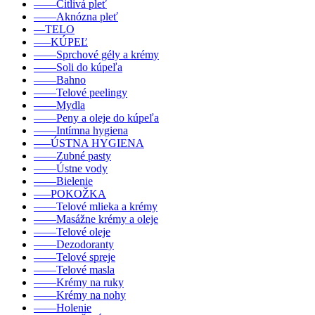
––––Citlivá pleť
––––Aknózna pleť
––TELO
–––KÚPEĽ
––––Sprchové gély a krémy
––––Soli do kúpeľa
––––Bahno
––––Telové peelingy
––––Mydla
––––Peny a oleje do kúpeľa
––––Intímna hygiena
–––ÚSTNA HYGIENA
––––Zubné pasty
––––Ústne vody
––––Bielenie
–––POKOŽKA
––––Telové mlieka a krémy
––––Masážne krémy a oleje
––––Telové oleje
––––Dezodoranty
––––Telové spreje
––––Telové masla
––––Krémy na ruky
––––Krémy na nohy
––––Holenie