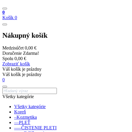
0
Košík
0
Nákupný košík
Medzisúčet
0,00 €
Doručenie
Zdarma!
Spolu
0,00 €
Zobraziť košík
Váš košík je prázdny
Váš košík je prázdny
0
Všetky kategórie
Všetky kategórie
Koreň
–Kozmetika
––PLEŤ
–––ČISTENIE PLETI