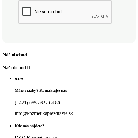
Náš obchod
Náš obchod


icon
Máte otázky? Kontaktujte nás
(+421) 055 / 622 04 80
info@kozmetikaprezdravie.sk
Kde nás nájdete?
DSM Kozmetika s.r.o.