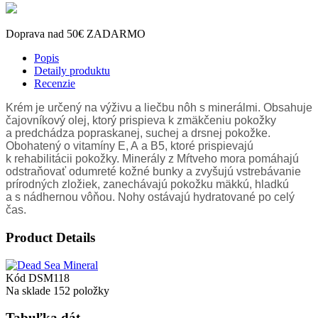
Doprava nad 50€ ZADARMO
Popis
Detaily produktu
Recenzie
Krém je určený na výživu a liečbu nôh s minerálmi. Obsahuje
čajovníkový olej, ktorý prispieva k zmäkčeniu pokožky
a predchádza popraskanej, suchej a drsnej pokožke.
Obohatený o vitamíny E, A a B5, ktoré prispievajú
k rehabilitácii pokožky. Minerály z Mŕtveho mora pomáhajú
odstraňovať odumreté kožné bunky a zvyšujú vstrebávanie
prírodných zložiek, zanechávajú pokožku mäkkú, hladkú
a s nádhernou vôňou. Nohy ostávajú hydratované po celý
čas.
Product Details
Kód
DSM118
Na sklade
152 položky
Tabuľka dát