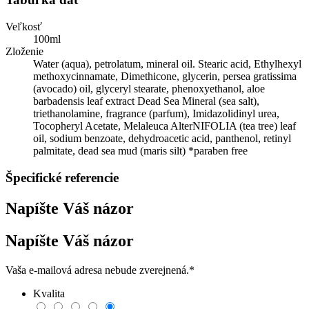
Veľkosť
100ml
Zloženie
Water (aqua), petrolatum, mineral oil. Stearic acid, Ethylhexyl
methoxycinnamate, Dimethicone, glycerin, persea gratissima
(avocado) oil, glyceryl stearate, phenoxyethanol, aloe
barbadensis leaf extract Dead Sea Mineral (sea salt),
triethanolamine, fragrance (parfum), Imidazolidinyl urea,
Tocopheryl Acetate, Melaleuca AlterNIFOLIA (tea tree) leaf
oil, sodium benzoate, dehydroacetic acid, panthenol, retinyl
palmitate, dead sea mud (maris silt) *paraben free
Špecifické referencie
Napíšte Váš názor
Napíšte Váš názor
Vaša e-mailová adresa nebude zverejnená.
*
Kvalita