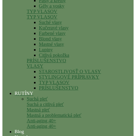
Pasty a krémy
Gély a vosky
TYP VLASOV
TYP VLASOV
Suché vlasy
Kučeravé vlasy
Farbené vlasy
Blond vlasy
Mastné vlasy
Lupiny
Citlivá pokožka
PRÍSLUŠENSTVO
VLASY
STAROSTLIVOSŤ O VLASY
STYLINGOVÉ PRÍPRAVKY
TYP VLASOV
PRÍSLUŠENSTVO
RUTÍNY
Suchá pleť
Suchá a citlivá pleť
Mastná pleť
Mastná a problematická pleť
Anti-aging 40+
Anti-aging 40+
Blog