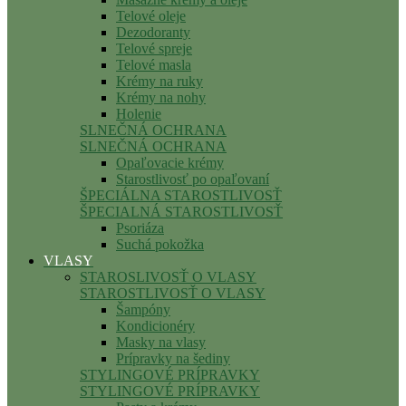
Telové oleje
Dezodoranty
Telové spreje
Telové masla
Krémy na ruky
Krémy na nohy
Holenie
SLNEČNÁ OCHRANA
SLNEČNÁ OCHRANA
Opaľovacie krémy
Starostlivosť po opaľovaní
ŠPECIÁLNA STAROSTLIVOSŤ
ŠPECIALNÁ STAROSTLIVOSŤ
Psoriáza
Suchá pokožka
VLASY
STAROSLIVOSŤ O VLASY
STAROSTLIVOSŤ O VLASY
Šampóny
Kondicionéry
Masky na vlasy
Prípravky na šediny
STYLINGOVÉ PRÍPRAVKY
STYLINGOVÉ PRÍPRAVKY