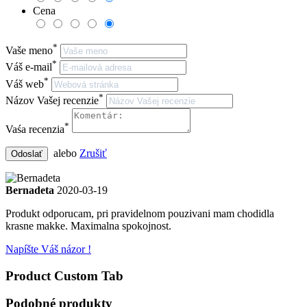
Cena
*
Vaše meno
*
Váš e-mail
*
Váš web
*
Názov Vašej recenzie
*
Vaśa recenzia
alebo
Zrušiť
Odoslať
Bernadeta
2020-03-19
Produkt odporucam, pri pravidelnom pouzivani mam chodidla
krasne makke. Maximalna spokojnost.
Napíšte Váš názor !
Product Custom Tab
Podobné produkty