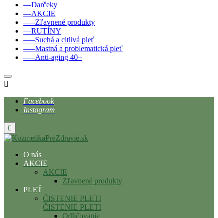
––Darčeky
––AKCIE
–––Zľavnené produkty
––RUTÍNY
–––Suchá a citlivá pleť
–––Mastná a problematická pleť
–––Anti-aging 40+

Facebook
Instagram

O nás
AKCIE
AKCIE
Zľavnené produkty
PLEŤ
ČISTENIE PLETI
ČISTENIE PLETI
Odličovanie