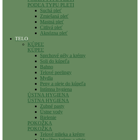
PODĽA TYPU PLETI
Suchá pleť
Zmiešaná pleť
Mastná pleť
Citlivá pleť
Aknózna pleť
TELO
KÚPEĽ
KÚPEĽ
Sprchové gély a krémy
Soli do kúpeľa
Bahno
Telové peelingy
Mydla
Peny a oleje do kúpeľa
Intímna hygiena
ÚSTNA HYGIENA
ÚSTNA HYGIENA
Zubné pasty
Ústne vody
Bielenie
POKOŽKA
POKOŽKA
Telové mlieka a krémy
Masážne krémy a oleje