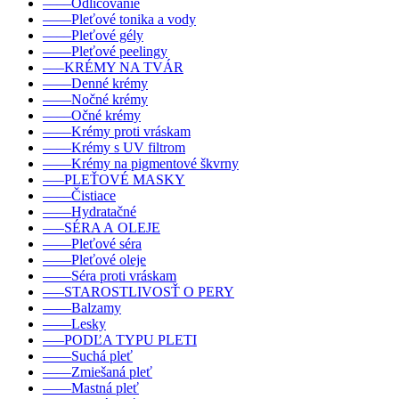
––––Odličovanie
––––Pleťové tonika a vody
––––Pleťové gély
––––Pleťové peelingy
–––KRÉMY NA TVÁR
––––Denné krémy
––––Nočné krémy
––––Očné krémy
––––Krémy proti vráskam
––––Krémy s UV filtrom
––––Krémy na pigmentové škvrny
–––PLEŤOVÉ MASKY
––––Čistiace
––––Hydratačné
–––SÉRA A OLEJE
––––Pleťové séra
––––Pleťové oleje
––––Séra proti vráskam
–––STAROSTLIVOSŤ O PERY
––––Balzamy
––––Lesky
–––PODĽA TYPU PLETI
––––Suchá pleť
––––Zmiešaná pleť
––––Mastná pleť