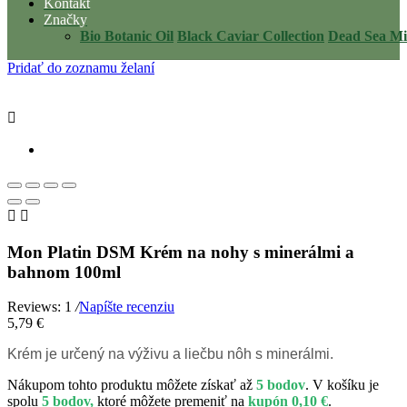
Kontakt
Značky
Bio Botanic Oil
Black Caviar Collection
Dead Sea Mi
Pridať do zoznamu želaní



Mon Platin DSM Krém na nohy s minerálmi a
bahnom 100ml
Reviews: 1
/
Napíšte recenziu
5,79 €
Krém je určený na výživu a liečbu nôh s minerálmi.
Nákupom tohto produktu môžete získať až
5 bodov
. V košíku je
spolu
5 bodov,
ktoré môžete premeniť na
kupón 0,10 €
.