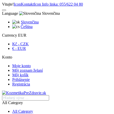
Vitajte!
Icon
Kontakt
Icon
Info linka: 055/622 04 80
Language
Slovenčina
Slovenčina
Čeština
Currency
EUR
Kč - CZK
€ - EUR
Konto
Moje konto
Môj zoznam želaní
Môj košík
Prihlásenie
Registrácia
All Category
All Category