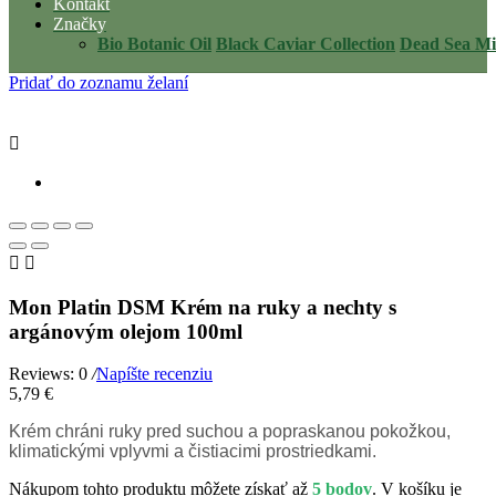
Kontakt
Značky
Bio Botanic Oil
Black Caviar Collection
Dead Sea Mi
Pridať do zoznamu želaní



Mon Platin DSM Krém na ruky a nechty s
argánovým olejom 100ml
Reviews: 0
/
Napíšte recenziu
5,79 €
Krém chráni ruky pred suchou a popraskanou pokožkou,
klimatickými vplyvmi a čistiacimi prostriedkami.
Nákupom tohto produktu môžete získať až
5 bodov
. V košíku je