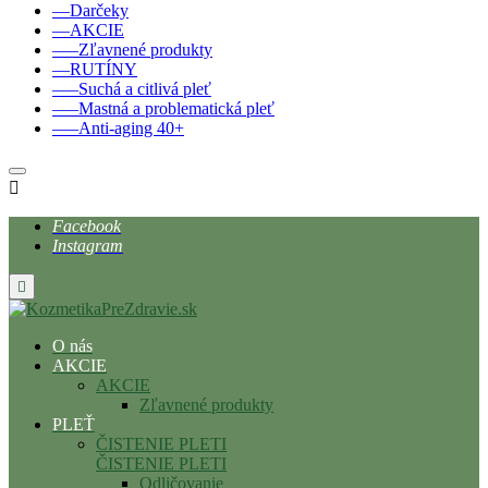
––Darčeky
––AKCIE
–––Zľavnené produkty
––RUTÍNY
–––Suchá a citlivá pleť
–––Mastná a problematická pleť
–––Anti-aging 40+

Facebook
Instagram

O nás
AKCIE
AKCIE
Zľavnené produkty
PLEŤ
ČISTENIE PLETI
ČISTENIE PLETI
Odličovanie