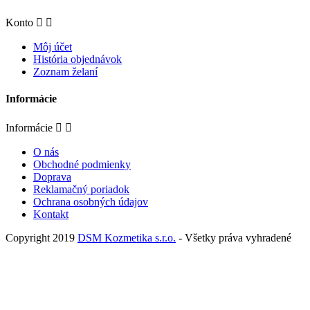
Konto


Môj účet
História objednávok
Zoznam želaní
Informácie
Informácie


O nás
Obchodné podmienky
Doprava
Reklamačný poriadok
Ochrana osobných údajov
Kontakt
Copyright 2019
DSM Kozmetika s.r.o.
- Všetky práva vyhradené