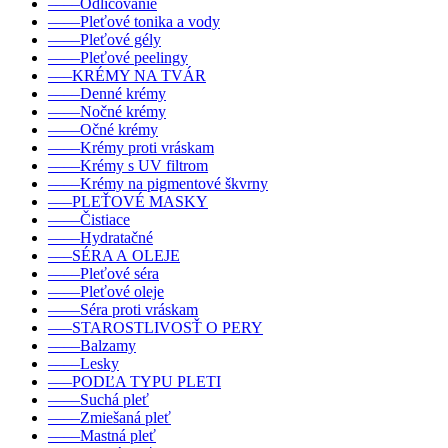
––––Odličovanie
––––Pleťové tonika a vody
––––Pleťové gély
––––Pleťové peelingy
–––KRÉMY NA TVÁR
––––Denné krémy
––––Nočné krémy
––––Očné krémy
––––Krémy proti vráskam
––––Krémy s UV filtrom
––––Krémy na pigmentové škvrny
–––PLEŤOVÉ MASKY
––––Čistiace
––––Hydratačné
–––SÉRA A OLEJE
––––Pleťové séra
––––Pleťové oleje
––––Séra proti vráskam
–––STAROSTLIVOSŤ O PERY
––––Balzamy
––––Lesky
–––PODĽA TYPU PLETI
––––Suchá pleť
––––Zmiešaná pleť
––––Mastná pleť