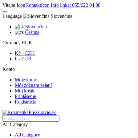
Vitajte!
Icon
Kontakt
Icon
Info linka: 055/622 04 80
Language
Slovenčina
Slovenčina
Čeština
Currency
EUR
Kč - CZK
€ - EUR
Konto
Moje konto
Môj zoznam želaní
Môj košík
Prihlásenie
Registrácia
All Category
All Category