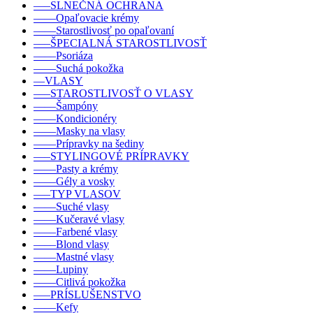
–––SLNEČNÁ OCHRANA
––––Opaľovacie krémy
––––Starostlivosť po opaľovaní
–––ŠPECIALNÁ STAROSTLIVOSŤ
––––Psoriáza
––––Suchá pokožka
––VLASY
–––STAROSTLIVOSŤ O VLASY
––––Šampóny
––––Kondicionéry
––––Masky na vlasy
––––Prípravky na šediny
–––STYLINGOVÉ PRÍPRAVKY
––––Pasty a krémy
––––Gély a vosky
–––TYP VLASOV
––––Suché vlasy
––––Kučeravé vlasy
––––Farbené vlasy
––––Blond vlasy
––––Mastné vlasy
––––Lupiny
––––Citlivá pokožka
–––PRÍSLUŠENSTVO
––––Kefy