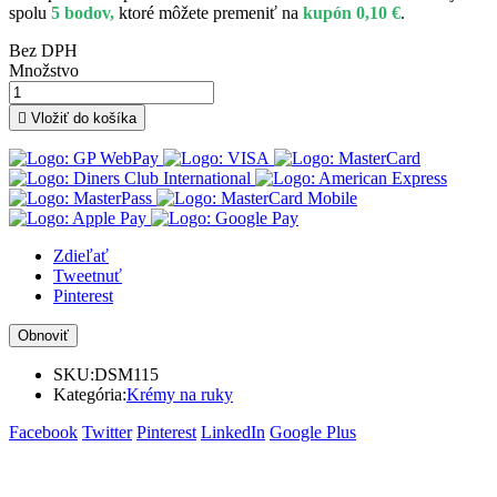
spolu
5 bodov,
ktoré môžete premeniť na
kupón 0,10 €
.
Bez DPH
Množstvo

Vložiť do košíka
Zdieľať
Tweetnuť
Pinterest
SKU:
DSM115
Kategória:
Krémy na ruky
Facebook
Twitter
Pinterest
LinkedIn
Google Plus