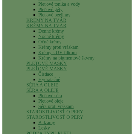
Pleťové tonika a vody
Pleťové gély
Pleťové peelingy
KRÉMY NA TVÁR
KRÉMY NA TVÁR
Denné krémy
Nočné krémy
Očné krémy
Krémy proti vráskam
Krémy s UV filtrom
Krémy na pigmentové škvrny
PLEŤOVÉ MASKY
PLEŤOVÉ MASKY
Čistiace
Hydratačné
SÉRA A OLEJE
SÉRA A OLEJE
Pleťové séra
Pleťové oleje
Séra proti vráskam
STAROSTLIVOSŤ O PERY
STAROSTLIVOSŤ O PERY
Balzamy
Lesky
PODĽA TYPU PLETI