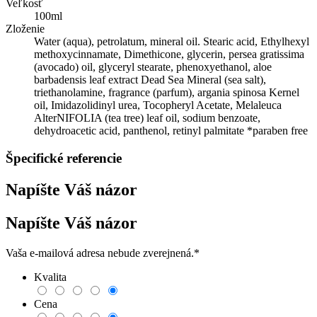
Veľkosť
100ml
Zloženie
Water (aqua), petrolatum, mineral oil. Stearic acid, Ethylhexyl
methoxycinnamate, Dimethicone, glycerin, persea gratissima
(avocado) oil, glyceryl stearate, phenoxyethanol, aloe
barbadensis leaf extract Dead Sea Mineral (sea salt),
triethanolamine, fragrance (parfum), argania spinosa Kernel
oil, Imidazolidinyl urea, Tocopheryl Acetate, Melaleuca
AlterNIFOLIA (tea tree) leaf oil, sodium benzoate,
dehydroacetic acid, panthenol, retinyl palmitate *paraben free
Špecifické referencie
Napíšte Váš názor
Napíšte Váš názor
Vaša e-mailová adresa nebude zverejnená.
*
Kvalita
Cena