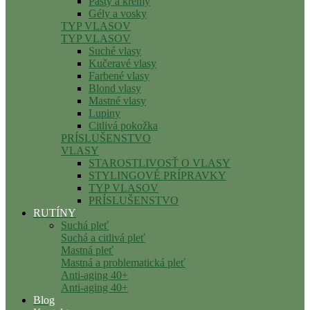
Pasty a krémy
Gély a vosky
TYP VLASOV
TYP VLASOV
Suché vlasy
Kučeravé vlasy
Farbené vlasy
Blond vlasy
Mastné vlasy
Lupiny
Citlivá pokožka
PRÍSLUŠENSTVO
VLASY
STAROSTLIVOSŤ O VLASY
STYLINGOVÉ PRÍPRAVKY
TYP VLASOV
PRÍSLUŠENSTVO
RUTÍNY
Suchá pleť
Suchá a citlivá pleť
Mastná pleť
Mastná a problematická pleť
Anti-aging 40+
Anti-aging 40+
Blog