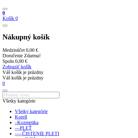
0
Košík
0
Nákupný košík
Medzisúčet
0,00 €
Doručenie
Zdarma!
Spolu
0,00 €
Zobraziť košík
Váš košík je prázdny
Váš košík je prázdny
0
Všetky kategórie
Všetky kategórie
Koreň
–Kozmetika
––PLEŤ
–––ČISTENIE PLETI