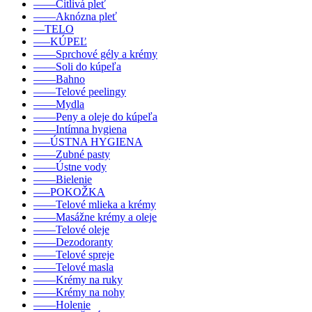
––––Citlivá pleť
––––Aknózna pleť
––TELO
–––KÚPEĽ
––––Sprchové gély a krémy
––––Soli do kúpeľa
––––Bahno
––––Telové peelingy
––––Mydla
––––Peny a oleje do kúpeľa
––––Intímna hygiena
–––ÚSTNA HYGIENA
––––Zubné pasty
––––Ústne vody
––––Bielenie
–––POKOŽKA
––––Telové mlieka a krémy
––––Masážne krémy a oleje
––––Telové oleje
––––Dezodoranty
––––Telové spreje
––––Telové masla
––––Krémy na ruky
––––Krémy na nohy
––––Holenie