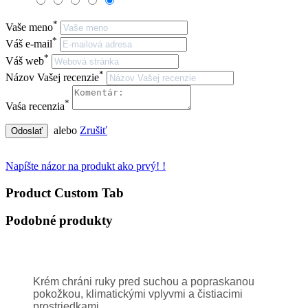
*
Vaše meno
*
Váš e-mail
*
Váš web
*
Názov Vašej recenzie
*
Vaśa recenzia
alebo
Zrušiť
Odoslať
Napíšte názor na produkt ako prvý! !
Product Custom Tab
Podobné produkty
Krém chráni ruky pred suchou a popraskanou
pokožkou, klimatickými vplyvmi a čistiacimi
prostriedkami.