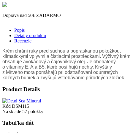
Doprava nad 50€ ZADARMO
Popis
Detaily produktu
Recenzie
Krém chráni ruky pred suchou a popraskanou pokožkou,
klimatickými vplyvmi a čistiacimi prostriedkami. Výživný krém
obsahuje avokádový a čajovníkový olej. Je obohatený
o vitamíny E, A a B5, ktoré posilňujú nechty. Kryštály
z Mŕtveho mora pomáhajú pri odstraňovaní odumretých
kožných buniek a zvyšujú vstrebávanie prírodných zložiek.
Product Details
Kód
DSM115
Na sklade
57 položky
Tabuľka dát