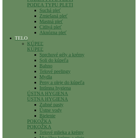
PODĽA TYPU PLETI
Suchá pleť
Zmiešaná pleť
Mastná pleť
Citlivá pleť
Aknózna pleť
TELO
KÚPEĽ
KÚPEĽ
Sprchové gély a krémy
Soli do kúpeľa
Bahno
Telové peelingy
Mydla
Peny a oleje do kúpeľa
Intímna hygiena
ÚSTNA HYGIENA
ÚSTNA HYGIENA
Zubné pasty
Ústne vody
Bielenie
POKOŽKA
POKOŽKA
Telové mlieka a krémy
Masážne krémy a oleje