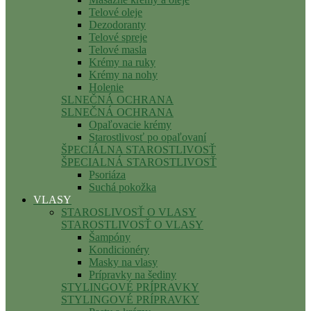
Telové oleje
Dezodoranty
Telové spreje
Telové masla
Krémy na ruky
Krémy na nohy
Holenie
SLNEČNÁ OCHRANA
SLNEČNÁ OCHRANA
Opaľovacie krémy
Starostlivosť po opaľovaní
ŠPECIÁLNA STAROSTLIVOSŤ
ŠPECIALNÁ STAROSTLIVOSŤ
Psoriáza
Suchá pokožka
VLASY
STAROSLIVOSŤ O VLASY
STAROSTLIVOSŤ O VLASY
Šampóny
Kondicionéry
Masky na vlasy
Prípravky na šediny
STYLINGOVÉ PRÍPRAVKY
STYLINGOVÉ PRÍPRAVKY