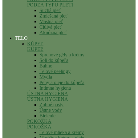
PODĽA TYPU PLETI
Suchá pleť
Zmiešaná pleť
Mastná pleť
Citlivá pleť
Aknózna pleť
TELO
KÚPEĽ
KÚPEĽ
Sprchové gély a krémy
Soli do kúpeľa
Bahno
Telové peelingy
Mydla
Peny a oleje do kúpeľa
Intímna hygiena
ÚSTNA HYGIENA
ÚSTNA HYGIENA
Zubné pasty
Ústne vody
Bielenie
POKOŽKA
POKOŽKA
Telové mlieka a krémy
Masážne krémy a oleje