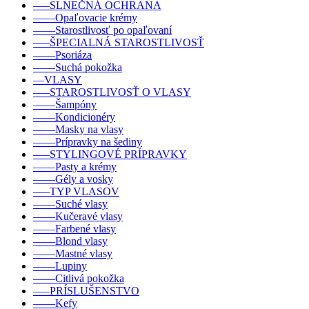
–––SLNEČNÁ OCHRANA
––––Opaľovacie krémy
––––Starostlivosť po opaľovaní
–––ŠPECIALNÁ STAROSTLIVOSŤ
––––Psoriáza
––––Suchá pokožka
––VLASY
–––STAROSTLIVOSŤ O VLASY
––––Šampóny
––––Kondicionéry
––––Masky na vlasy
––––Prípravky na šediny
–––STYLINGOVÉ PRÍPRAVKY
––––Pasty a krémy
––––Gély a vosky
–––TYP VLASOV
––––Suché vlasy
––––Kučeravé vlasy
––––Farbené vlasy
––––Blond vlasy
––––Mastné vlasy
––––Lupiny
––––Citlivá pokožka
–––PRÍSLUŠENSTVO
––––Kefy