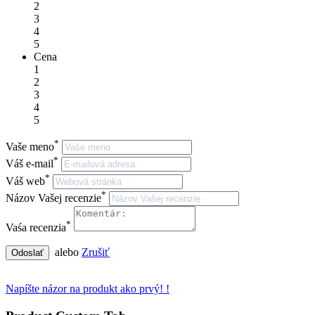
2
3
4
5
Cena
1
2
3
4
5
*
Vaše meno
*
Váš e-mail
*
Váš web
*
Názov Vašej recenzie
*
Vaśa recenzia
alebo
Zrušiť
Odoslať
Napíšte názor na produkt ako prvý! !