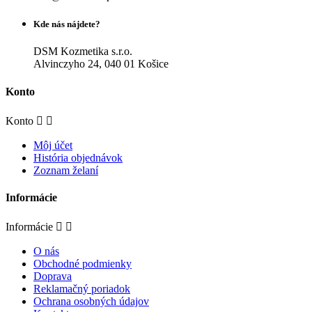
Kde nás nájdete?
DSM Kozmetika s.r.o.
Alvinczyho 24, 040 01 Košice
Konto
Konto


Môj účet
História objednávok
Zoznam želaní
Informácie
Informácie


O nás
Obchodné podmienky
Doprava
Reklamačný poriadok
Ochrana osobných údajov