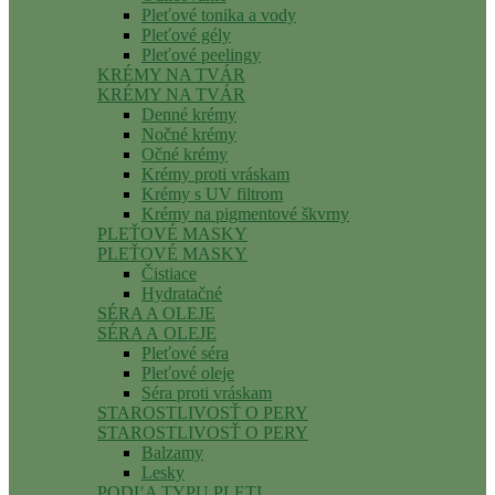
Pleťové tonika a vody
Pleťové gély
Pleťové peelingy
KRÉMY NA TVÁR
KRÉMY NA TVÁR
Denné krémy
Nočné krémy
Očné krémy
Krémy proti vráskam
Krémy s UV filtrom
Krémy na pigmentové škvrny
PLEŤOVÉ MASKY
PLEŤOVÉ MASKY
Čistiace
Hydratačné
SÉRA A OLEJE
SÉRA A OLEJE
Pleťové séra
Pleťové oleje
Séra proti vráskam
STAROSTLIVOSŤ O PERY
STAROSTLIVOSŤ O PERY
Balzamy
Lesky
PODĽA TYPU PLETI