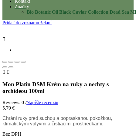
Kontakt
Značky
Bio Botanic Oil
Black Caviar Collection
Dead Sea Mi
Pridať do zoznamu želaní



Mon Platin DSM Krém na ruky a nechty s
orchideou 100ml
Reviews: 0
/
Napíšte recenziu
5,79 €
Chráni ruky pred suchou a popraskanou pokožkou,
klimatickými vplyvmi a čistiacimi prostriedkami.
Bez DPH