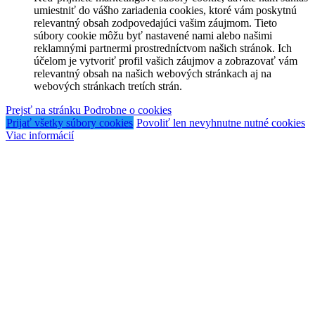
umiestniť do vášho zariadenia cookies, ktoré vám poskytnú
relevantný obsah zodpovedajúci vašim záujmom. Tieto
súbory cookie môžu byť nastavené nami alebo našimi
reklamnými partnermi prostredníctvom našich stránok. Ich
účelom je vytvoriť profil vašich záujmov a zobrazovať vám
relevantný obsah na našich webových stránkach aj na
webových stránkach tretích strán.
Prejsť na stránku Podrobne o cookies
Prijať všetky súbory cookies
Povoliť len nevyhnutne nutné cookies
Viac informácií