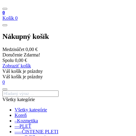
0
Košík
0
Nákupný košík
Medzisúčet
0,00 €
Doručenie
Zdarma!
Spolu
0,00 €
Zobraziť košík
Váš košík je prázdny
Váš košík je prázdny
0
Všetky kategórie
Všetky kategórie
Koreň
–Kozmetika
––PLEŤ
–––ČISTENIE PLETI