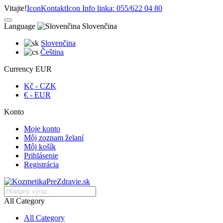
Vitajte!
Icon
Kontakt
Icon
Info linka: 055/622 04 80
Language
Slovenčina
Slovenčina
Čeština
Currency
EUR
Kč - CZK
€ - EUR
Konto
Moje konto
Môj zoznam želaní
Môj košík
Prihlásenie
Registrácia
All Category
All Category