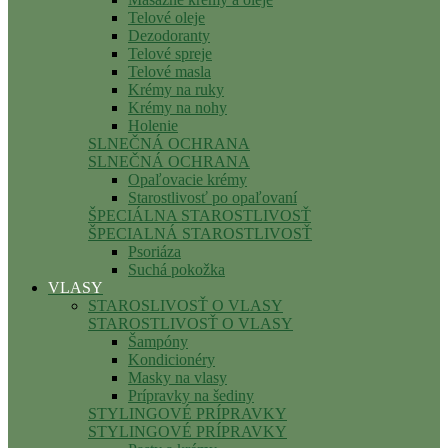
Telové oleje
Dezodoranty
Telové spreje
Telové masla
Krémy na ruky
Krémy na nohy
Holenie
SLNEČNÁ OCHRANA
SLNEČNÁ OCHRANA
Opaľovacie krémy
Starostlivosť po opaľovaní
ŠPECIÁLNA STAROSTLIVOSŤ
ŠPECIALNÁ STAROSTLIVOSŤ
Psoriáza
Suchá pokožka
VLASY
STAROSLIVOSŤ O VLASY
STAROSTLIVOSŤ O VLASY
Šampóny
Kondicionéry
Masky na vlasy
Prípravky na šediny
STYLINGOVÉ PRÍPRAVKY
STYLINGOVÉ PRÍPRAVKY