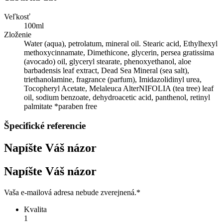
Veľkosť
100ml
Zloženie
Water (aqua), petrolatum, mineral oil. Stearic acid, Ethylhexyl
methoxycinnamate, Dimethicone, glycerin, persea gratissima
(avocado) oil, glyceryl stearate, phenoxyethanol, aloe
barbadensis leaf extract, Dead Sea Mineral (sea salt),
triethanolamine, fragrance (parfum), Imidazolidinyl urea,
Tocopheryl Acetate, Melaleuca AlterNIFOLIA (tea tree) leaf
oil, sodium benzoate, dehydroacetic acid, panthenol, retinyl
palmitate *paraben free
Špecifické referencie
Napíšte Váš názor
Napíšte Váš názor
Vaša e-mailová adresa nebude zverejnená.
*
Kvalita
1