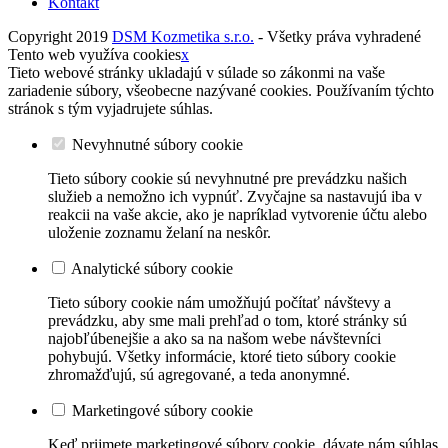
Kontakt
Copyright 2019
DSM Kozmetika s.r.o.
- Všetky práva vyhradené
Tento web využíva cookies
x
Tieto webové stránky ukladajú v súlade so zákonmi na vaše
zariadenie súbory, všeobecne nazývané cookies. Používaním týchto
stránok s tým vyjadrujete súhlas.
Nevyhnutné súbory cookie
Tieto súbory cookie sú nevyhnutné pre prevádzku našich
služieb a nemožno ich vypnúť. Zvyčajne sa nastavujú iba v
reakcii na vaše akcie, ako je napríklad vytvorenie účtu alebo
uloženie zoznamu želaní na neskôr.
Analytické súbory cookie
Tieto súbory cookie nám umožňujú počítať návštevy a
prevádzku, aby sme mali prehľad o tom, ktoré stránky sú
najobľúbenejšie a ako sa na našom webe návštevníci
pohybujú. Všetky informácie, ktoré tieto súbory cookie
zhromažďujú, sú agregované, a teda anonymné.
Marketingové súbory cookie
Keď prijmete marketingové súbory cookie, dávate nám súhlas