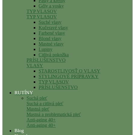
Pasty a krémy
Gély a vosky
TYP VLASOV
TYP VLASOV
Suché vlasy
Kučeravé vlasy
Farbené vlasy
Blond vlasy
Mastné vlasy
Lupiny
Citlivá pokožka
PRÍSLUŠENSTVO
VLASY
STAROSTLIVOSŤ O VLASY
STYLINGOVÉ PRÍPRAVKY
TYP VLASOV
PRÍSLUŠENSTVO
RUTÍNY
Suchá pleť
Suchá a citlivá pleť
Mastná pleť
Mastná a problematická pleť
Anti-aging 40+
Anti-aging 40+
Blog