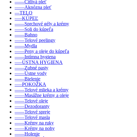
––––Citlivá pleť
––––Aknózna pleť
––TELO
–––KÚPEĽ
––––Sprchové gély a krémy
––––Soli do kúpeľa
––––Bahno
––––Telové peelingy
––––Mydla
––––Peny a oleje do kúpeľa
––––Intímna hygiena
–––ÚSTNA HYGIENA
––––Zubné pasty
––––Ústne vody
––––Bielenie
–––POKOŽKA
––––Telové mlieka a krémy
––––Masážne krémy a oleje
––––Telové oleje
––––Dezodoranty
––––Telové spreje
––––Telové masla
––––Krémy na ruky
––––Krémy na nohy
––––Holenie