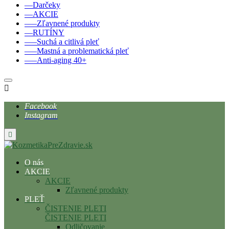
––Darčeky
––AKCIE
–––Zľavnené produkty
––RUTÍNY
–––Suchá a citlivá pleť
–––Mastná a problematická pleť
–––Anti-aging 40+

Facebook
Instagram

O nás
AKCIE
AKCIE
Zľavnené produkty
PLEŤ
ČISTENIE PLETI
ČISTENIE PLETI
Odličovanie