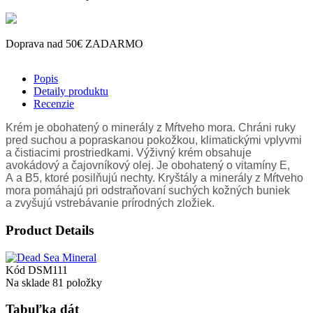
Doprava nad 50€ ZADARMO
Popis
Detaily produktu
Recenzie
Krém je obohatený o minerály z Mŕtveho mora. Chráni ruky
pred suchou a popraskanou pokožkou, klimatickými vplyvmi
a čistiacimi prostriedkami. Výživný krém obsahuje
avokádový a čajovníkový olej. Je obohatený o vitamíny E,
A a B5, ktoré posilňujú nechty. Kryštály a minerály z Mŕtveho
mora pomáhajú pri odstraňovaní suchých kožných buniek
a zvyšujú vstrebávanie prírodných zložiek.
Product Details
Kód
DSM111
Na sklade
81 položky
Tabuľka dát