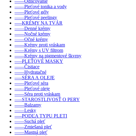
––––Odličovanie
––––Pleťové tonika a vody
––––Pleťové gély
––––Pleťové peelingy
–––KRÉMY NA TVÁR
––––Denné krémy
––––Nočné krémy
––––Očné krémy
––––Krémy proti vráskam
––––Krémy s UV filtrom
––––Krémy na pigmentové škvrny
–––PLEŤOVÉ MASKY
––––Čistiace
––––Hydratačné
–––SÉRA A OLEJE
––––Pleťové séra
––––Pleťové oleje
––––Séra proti vráskam
–––STAROSTLIVOSŤ O PERY
––––Balzamy
––––Lesky
–––PODĽA TYPU PLETI
––––Suchá pleť
––––Zmiešaná pleť
––––Mastná pleť