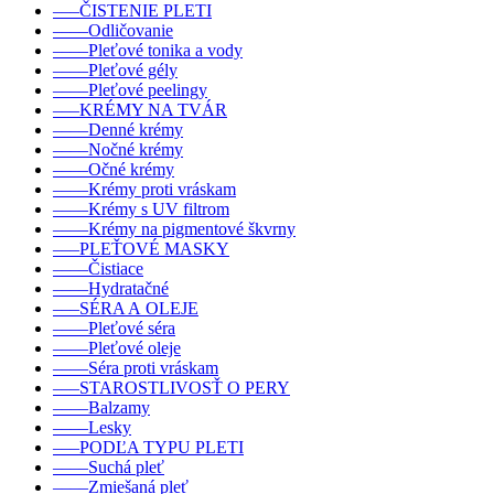
–––ČISTENIE PLETI
––––Odličovanie
––––Pleťové tonika a vody
––––Pleťové gély
––––Pleťové peelingy
–––KRÉMY NA TVÁR
––––Denné krémy
––––Nočné krémy
––––Očné krémy
––––Krémy proti vráskam
––––Krémy s UV filtrom
––––Krémy na pigmentové škvrny
–––PLEŤOVÉ MASKY
––––Čistiace
––––Hydratačné
–––SÉRA A OLEJE
––––Pleťové séra
––––Pleťové oleje
––––Séra proti vráskam
–––STAROSTLIVOSŤ O PERY
––––Balzamy
––––Lesky
–––PODĽA TYPU PLETI
––––Suchá pleť
––––Zmiešaná pleť