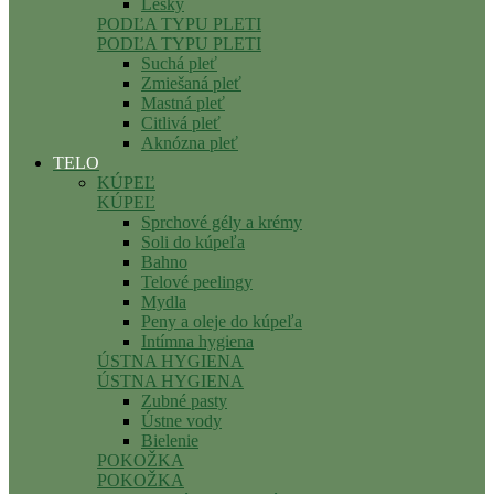
Lesky
PODĽA TYPU PLETI
PODĽA TYPU PLETI
Suchá pleť
Zmiešaná pleť
Mastná pleť
Citlivá pleť
Aknózna pleť
TELO
KÚPEĽ
KÚPEĽ
Sprchové gély a krémy
Soli do kúpeľa
Bahno
Telové peelingy
Mydla
Peny a oleje do kúpeľa
Intímna hygiena
ÚSTNA HYGIENA
ÚSTNA HYGIENA
Zubné pasty
Ústne vody
Bielenie
POKOŽKA
POKOŽKA