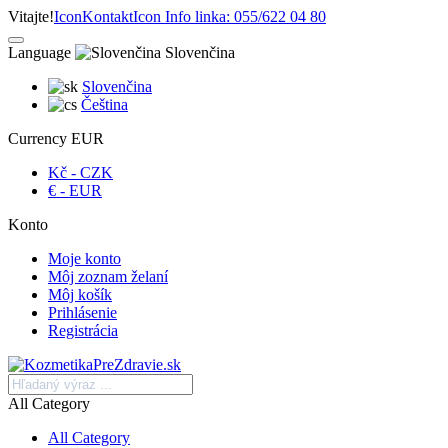
Vitajte!
Icon
Kontakt
Icon
Info linka: 055/622 04 80
Language
Slovenčina
Slovenčina
Čeština
Currency
EUR
Kč - CZK
€ - EUR
Konto
Moje konto
Môj zoznam želaní
Môj košík
Prihlásenie
Registrácia
All Category
All Category