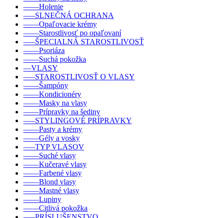
––––Holenie
–––SLNEČNÁ OCHRANA
––––Opaľovacie krémy
––––Starostlivosť po opaľovaní
–––ŠPECIALNÁ STAROSTLIVOSŤ
––––Psoriáza
––––Suchá pokožka
––VLASY
–––STAROSTLIVOSŤ O VLASY
––––Šampóny
––––Kondicionéry
––––Masky na vlasy
––––Prípravky na šediny
–––STYLINGOVÉ PRÍPRAVKY
––––Pasty a krémy
––––Gély a vosky
–––TYP VLASOV
––––Suché vlasy
––––Kučeravé vlasy
––––Farbené vlasy
––––Blond vlasy
––––Mastné vlasy
––––Lupiny
––––Citlivá pokožka
–––PRÍSLUŠENSTVO