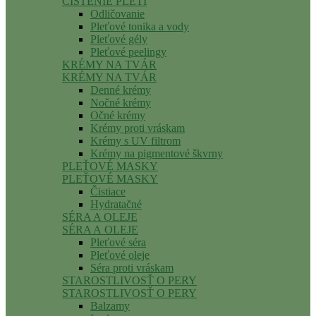
ČISTENIE PLETI
Odličovanie
Pleťové tonika a vody
Pleťové gély
Pleťové peelingy
KRÉMY NA TVÁR
KRÉMY NA TVÁR
Denné krémy
Nočné krémy
Očné krémy
Krémy proti vráskam
Krémy s UV filtrom
Krémy na pigmentové škvrny
PLEŤOVÉ MASKY
PLEŤOVÉ MASKY
Čistiace
Hydratačné
SÉRA A OLEJE
SÉRA A OLEJE
Pleťové séra
Pleťové oleje
Séra proti vráskam
STAROSTLIVOSŤ O PERY
STAROSTLIVOSŤ O PERY
Balzamy