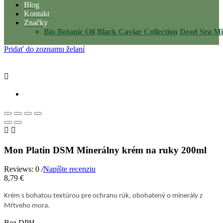
Blog
Kontakt
Značky
Bio Botanic Oil
Black Caviar Collection
Dead Sea Mi
Pridať do zoznamu želaní



Mon Platin DSM Minerálny krém na ruky 200ml
Reviews: 0
/
Napíšte recenziu
8,79 €
Krém s bohatou textúrou pre ochranu rúk, obohatený o minerály z
Mŕtveho mora.
Bez DPH