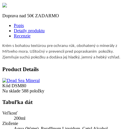
Doprava nad 50€ ZADARMO
Popis
Detaily produktu
Recenzie
Krém s bohatou textúrou pre ochranu rúk, obohatený o minerály z
Mŕtveho mora. Užitočný v prevencii pred popraskaním pokožky.
Zjemňuje suchú pokožku a dodáva jej hladký, jemný a hebký vzhľad.
Product Details
Kód
DSM80
Na sklade
588 položky
Tabuľka dát
Veľkosť
200ml
Zloženie
Aqua (Water), Paraffinum Liquidum, Cetyl Alcohol,