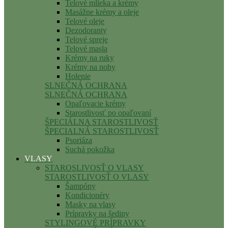
Telové mlieka a krémy
Masážne krémy a oleje
Telové oleje
Dezodoranty
Telové spreje
Telové masla
Krémy na ruky
Krémy na nohy
Holenie
SLNEČNÁ OCHRANA
SLNEČNÁ OCHRANA
Opaľovacie krémy
Starostlivosť po opaľovaní
ŠPECIÁLNA STAROSTLIVOSŤ
ŠPECIALNÁ STAROSTLIVOSŤ
Psoriáza
Suchá pokožka
VLASY
STAROSLIVOSŤ O VLASY
STAROSTLIVOSŤ O VLASY
Šampóny
Kondicionéry
Masky na vlasy
Prípravky na šediny
STYLINGOVÉ PRÍPRAVKY