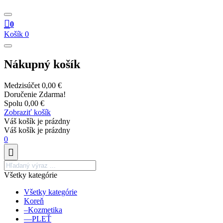
0
Košík
0
Nákupný košík
Medzisúčet
0,00 €
Doručenie
Zdarma!
Spolu
0,00 €
Zobraziť košík
Váš košík je prázdny
Váš košík je prázdny
0
Všetky kategórie
Všetky kategórie
Koreň
–Kozmetika
––PLEŤ