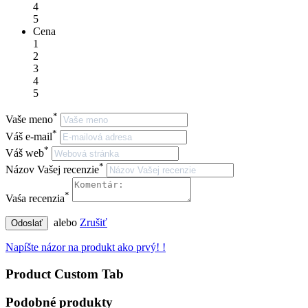
4
5
Cena
1
2
3
4
5
*
Vaše meno
*
Váš e-mail
*
Váš web
*
Názov Vašej recenzie
*
Vaśa recenzia
alebo
Zrušiť
Odoslať
Napíšte názor na produkt ako prvý! !
Product Custom Tab
Podobné produkty