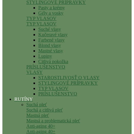
STYLINGOVÉ PRÍPRAVKY
Pasty a krémy
Gély a vosky
TYP VLASOV
TYP VLASOV
Suché vlasy
Kučeravé vlasy
Farbené vlasy
Blond vlasy
Mastné vlasy
Lupiny
Citlivá pokožka
PRÍSLUŠENSTVO
VLASY
STAROSTLIVOSŤ O VLASY
STYLINGOVÉ PRÍPRAVKY
TYP VLASOV
PRÍSLUŠENSTVO
RUTÍNY
Suchá pleť
Suchá a citlivá pleť
Mastná pleť
Mastná a problematická pleť
Anti-aging 40+
Anti-aging 40+