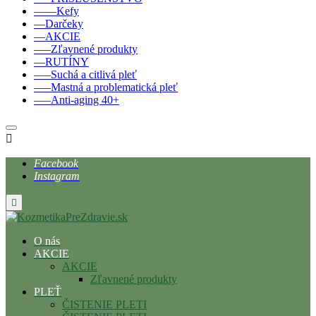
––––Kefy
––Darčeky
––AKCIE
–––Zľavnené produkty
––RUTÍNY
–––Suchá a citlivá pleť
–––Mastná a problematická pleť
–––Anti-aging 40+

Facebook
Instagram

O nás
AKCIE
AKCIE
Zľavnené produkty
PLEŤ
ČISTENIE PLETI