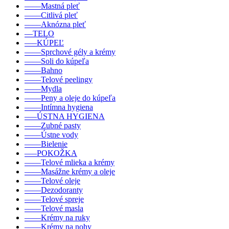
––––Mastná pleť
––––Citlivá pleť
––––Aknózna pleť
––TELO
–––KÚPEĽ
––––Sprchové gély a krémy
––––Soli do kúpeľa
––––Bahno
––––Telové peelingy
––––Mydla
––––Peny a oleje do kúpeľa
––––Intímna hygiena
–––ÚSTNA HYGIENA
––––Zubné pasty
––––Ústne vody
––––Bielenie
–––POKOŽKA
––––Telové mlieka a krémy
––––Masážne krémy a oleje
––––Telové oleje
––––Dezodoranty
––––Telové spreje
––––Telové masla
––––Krémy na ruky
––––Krémy na nohy