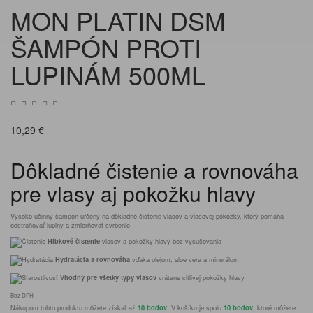
MON PLATIN DSM
ŠAMPÓN PROTI
LUPINÁM 500ML
10,29 €
Dôkladné čistenie a rovnováha
pre vlasy aj pokožku hlavy
Vysoko účinný šampón určený na dôkladné čistenie vlasov a vlasovej pokožky, ktorý pomáha
odstraňovať lupiny a zmierňovať svrbenie.
Hĺbkové čistenie
vlasov a pokožky hlavy bez vysušovania
Hydratácia a rovnováha
vďaka olejom, aloe vera a minerálom
Vhodný pre všetky typy vlasov
vrátane citlivej pokožky hlavy
Bez DPH
Nákupom tohto produktu môžete získať až
10 bodov
. V košíku je spolu
10 bodov,
ktoré môžete