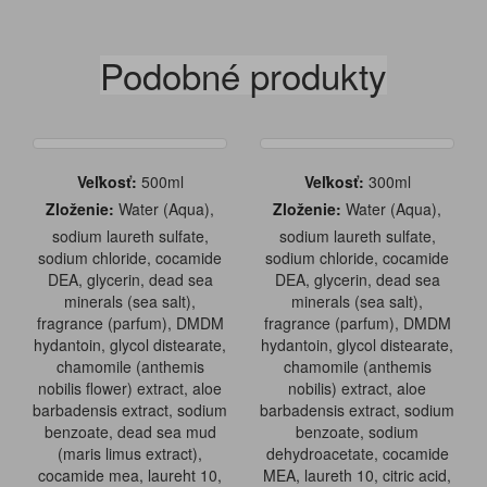
Podobné produkty
Veľkosť:
500ml
Veľkosť:
300ml
Zloženie:
Water (Aqua),
Zloženie:
Water (Aqua),
sodium laureth sulfate,
sodium laureth sulfate,
sodium chloride, cocamide
sodium chloride, cocamide
DEA, glycerin, dead sea
DEA, glycerin, dead sea
minerals (sea salt),
minerals (sea salt),
fragrance (parfum), DMDM
fragrance (parfum), DMDM
hydantoin, glycol distearate,
hydantoin, glycol distearate,
chamomile (anthemis
chamomile (anthemis
nobilis flower) extract, aloe
nobilis) extract, aloe
barbadensis extract, sodium
barbadensis extract, sodium
benzoate, dead sea mud
benzoate, sodium
(maris limus extract),
dehydroacetate, cocamide
cocamide mea, laureht 10,
MEA, laureth 10, citric acid,