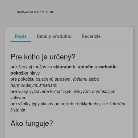
Doprava nad 50€ ZADARMO
Popis
Detaily produktu
Recenzie
Pre koho je určený?
pre ženy aj mužov so
sklonom k lupinám
a
svrbeniu
pokožky
hlavy
pre pokožku oslabenú
stresom
,
diétami
alebo
hormonálnymi
zmenami
pre vlasy vystavené klimatickým výkyvom a vonkajším
vplyvom
pre všetky typy vlasov pri potrebe dôkladného, ale šetrného
čistenia
Ako funguje?