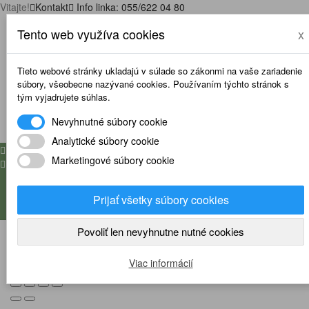
Vitajte!
Kontakt
Info linka: 055/622 04 80
Moje konto
Tento web využíva cookies
x
Môj zoznam želaní
Môj košík
Prihlásenie
Tieto webové stránky ukladajú v súlade so zákonmi na vaše zariadenie
Registrácia
súbory, všeobecne nazývané cookies. Používaním týchto stránok s
tým vyjadrujete súhlas.
0
Nevyhnutné súbory cookie
0
Analytické súbory cookie
0
Marketingové súbory cookie

Prijať všetky súbory cookies
Povoliť len nevyhnutne nutné cookies
Viac informácií