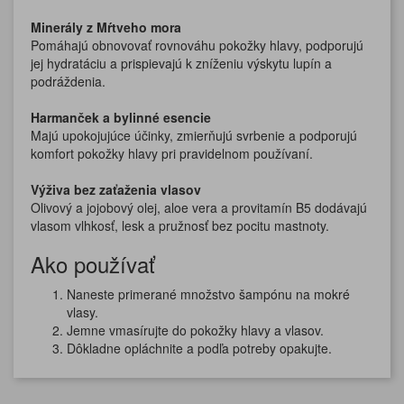
Minerály z Mŕtveho mora
Pomáhajú obnovovať rovnováhu pokožky hlavy, podporujú
jej hydratáciu a prispievajú k zníženiu výskytu lupín a
podráždenia.
Harmanček a bylinné esencie
Majú upokojujúce účinky, zmierňujú svrbenie a podporujú
komfort pokožky hlavy pri pravidelnom používaní.
Výživa bez zaťaženia vlasov
Olivový a jojobový olej, aloe vera a provitamín B5 dodávajú
vlasom vlhkosť, lesk a pružnosť bez pocitu mastnoty.
Ako používať
Naneste primerané množstvo šampónu na mokré
vlasy.
Jemne vmasírujte do pokožky hlavy a vlasov.
Dôkladne opláchnite a podľa potreby opakujte.