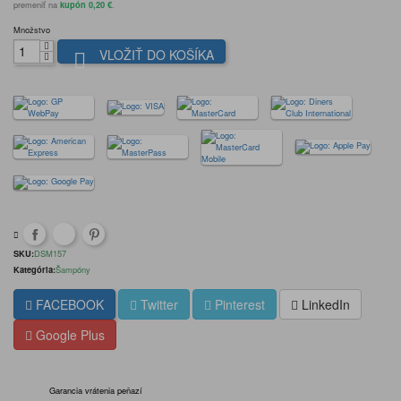
premeniť na
kupón 0,20 €
.
Množstvo
VLOŽIŤ DO KOŠÍKA

SKU:
DSM157
Kategória:
Šampóny
FACEBOOK
Twitter
Pinterest
LinkedIn
Google Plus
Garancia vrátenia peňazí