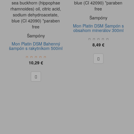
sea buckhorn (hippophae
blue (CI 42090) *paraben
rhamnoides) oil, citric acid,
free
sodium dehydroacetate,
Šampóny
blue (CI 42090) *paraben
Mon Platin DSM Šampón s
free
obsahom minerálov 300ml
Šampóny
Mon Platin DSM Bahenný
8,49 €
šampón s rakytníkom 500ml
10,29 €