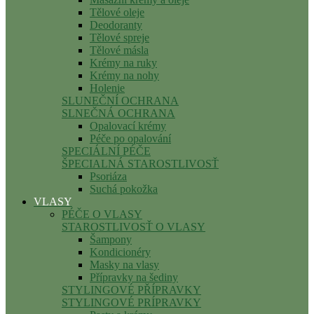
Tělové oleje
Deodoranty
Tělové spreje
Tělové másla
Krémy na ruky
Krémy na nohy
Holenie
SLUNEČNÍ OCHRANA
SLNEČNÁ OCHRANA
Opalovací krémy
Péče po opalování
SPECIÁLNÍ PÉČE
ŠPECIALNÁ STAROSTLIVOSŤ
Psoriáza
Suchá pokožka
VLASY
PÉČE O VLASY
STAROSTLIVOSŤ O VLASY
Šampony
Kondicionéry
Masky na vlasy
Přípravky na šediny
STYLINGOVÉ PŘÍPRAVKY
STYLINGOVÉ PRÍPRAVKY