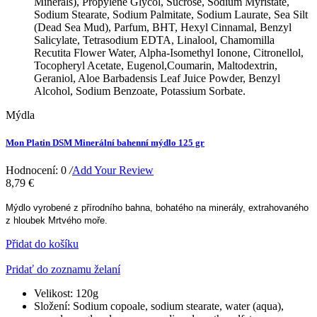
Minerals), Propylene Glycol, Sucrose, Sodium Myristate,
Sodium Stearate, Sodium Palmitate, Sodium Laurate, Sea Silt
(Dead Sea Mud), Parfum, BHT, Hexyl Cinnamal, Benzyl
Salicylate, Tetrasodium EDTA, Linalool, Chamomilla
Recutita Flower Water, Alpha-Isomethyl Ionone, Citronellol,
Tocopheryl Acetate, Eugenol,Coumarin, Maltodextrin,
Geraniol, Aloe Barbadensis Leaf Juice Powder, Benzyl
Alcohol, Sodium Benzoate, Potassium Sorbate.
Mýdla
Mon Platin DSM Minerální bahenní mýdlo 125 gr
Hodnocení: 0
/
Add Your Review
8,79 €
Mýdlo vyrobené z přírodního bahna, bohatého na minerály, extrahovaného
z hloubek Mrtvého moře.
Přidat do košíku
Pridať do zoznamu želaní
Velikost:
120g
Složení:
Sodium copoale, sodium stearate, water (aqua),