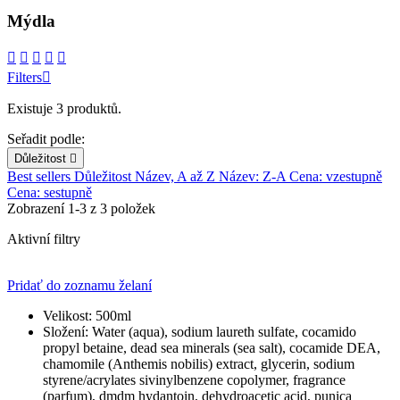
Mýdla





Filters

Existuje 3 produktů.
Seřadit podle:
Důležitost

Best sellers
Důležitost
Název, A až Z
Název: Z-A
Cena: vzestupně
Cena: sestupně
Zobrazení 1-3 z 3 položek
Aktivní filtry
Pridať do zoznamu želaní
Velikost:
500ml
Složení:
Water (aqua), sodium laureth sulfate, cocamido
propyl betaine, dead sea minerals (sea salt), cocamide DEA,
chamomile (Anthemis nobilis) extract, glycerin, sodium
styrene/acrylates sivinylbenzene copolymer, fragrance
(parfum), dmdm hydantoin, dehydroacetic acid, punica