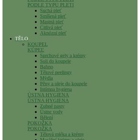
PODLE TYPU PLETI
Suchá pleť
Smíšená pleť
Mastná pleť
Citlivá pleť
Aknózní pleť
TĚLO
KOUPEL
KÚPEĽ
Sprchové gely a krémy
Soli do koupele
Bahno
Tělové peelingy
Mýdla
Pěny a oleje do koupele
Intímna hygiena
ÚSTNA HYGIENA
ÚSTNA HYGIENA
Zubné pasty
Ústne vody
Bělení
POKOŽKA
POKOŽKA
Tělová mléka a krémy
Masážní krémy a oleje