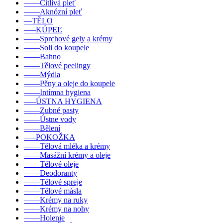
––––Citlivá pleť
––––Aknózní pleť
––TĚLO
–––KÚPEĽ
––––Sprchové gely a krémy
––––Soli do koupele
––––Bahno
––––Tělové peelingy
––––Mýdla
––––Pěny a oleje do koupele
––––Intímna hygiena
–––ÚSTNA HYGIENA
––––Zubné pasty
––––Ústne vody
––––Bělení
–––POKOŽKA
––––Tělová mléka a krémy
––––Masážní krémy a oleje
––––Tělové oleje
––––Deodoranty
––––Tělové spreje
––––Tělové másla
––––Krémy na ruky
––––Krémy na nohy
––––Holenie