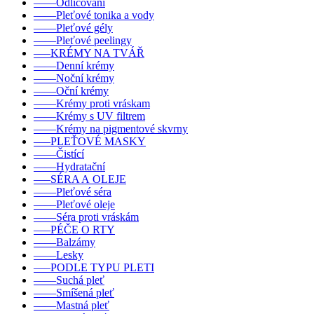
––––Odličování
––––Pleťové tonika a vody
––––Pleťové gély
––––Pleťové peelingy
–––KRÉMY NA TVÁŘ
––––Denní krémy
––––Noční krémy
––––Oční krémy
––––Krémy proti vráskam
––––Krémy s UV filtrem
––––Krémy na pigmentové skvrny
–––PLEŤOVÉ MASKY
––––Čistící
––––Hydratační
–––SÉRA A OLEJE
––––Pleťové séra
––––Pleťové oleje
––––Séra proti vráskám
–––PÉČE O RTY
––––Balzámy
––––Lesky
–––PODLE TYPU PLETI
––––Suchá pleť
––––Smíšená pleť
––––Mastná pleť