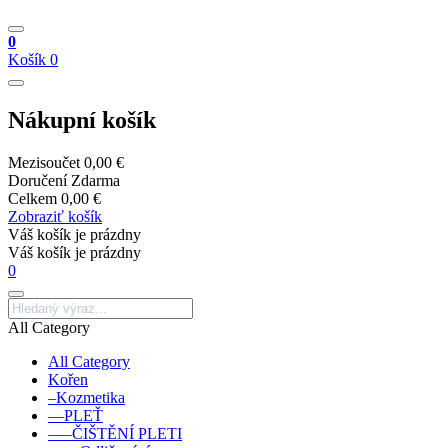
0
Košík
0
Nákupní košík
Mezisoučet
0,00 €
Doručení
Zdarma
Celkem
0,00 €
Zobraziť košík
Váš košík je prázdny
Váš košík je prázdny
0
All Category
All Category
Kořen
–Kozmetika
––PLEŤ
–––ČIŠTĚNÍ PLETI