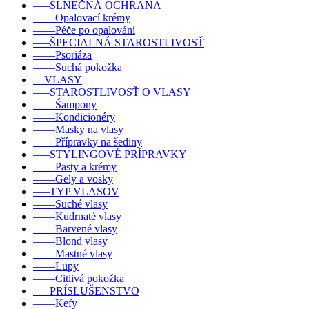
–––SLNEČNÁ OCHRANA
––––Opalovací krémy
––––Péče po opalování
–––ŠPECIALNÁ STAROSTLIVOSŤ
––––Psoriáza
––––Suchá pokožka
––VLASY
–––STAROSTLIVOSŤ O VLASY
––––Šampony
––––Kondicionéry
––––Masky na vlasy
––––Přípravky na šediny
–––STYLINGOVÉ PRÍPRAVKY
––––Pasty a krémy
––––Gely a vosky
–––TYP VLASOV
––––Suché vlasy
––––Kudrnaté vlasy
––––Barvené vlasy
––––Blond vlasy
––––Mastné vlasy
––––Lupy
––––Citlivá pokožka
–––PRÍSLUŠENSTVO
––––Kefy