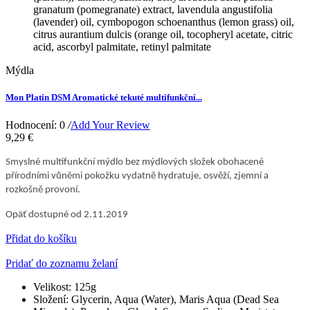
granatum (pomegranate) extract, lavendula angustifolia
(lavender) oil, cymbopogon schoenanthus (lemon grass) oil,
citrus aurantium dulcis (orange oil, tocopheryl acetate, citric
acid, ascorbyl palmitate, retinyl palmitate
Mýdla
Mon Platin DSM Aromatické tekuté multifunkční...
Hodnocení: 0
/
Add Your Review
9,29 €
Smyslné multifunkční mýdlo bez mýdlových složek obohacené
přírodními vůněmi pokožku vydatně hydratuje, osvěží, zjemní a
rozkošně provoní.
Opäť dostupné od 2.11.2019
Přidat do košíku
Pridať do zoznamu želaní
Velikost:
125g
Složení:
Glycerin, Aqua (Water), Maris Aqua (Dead Sea