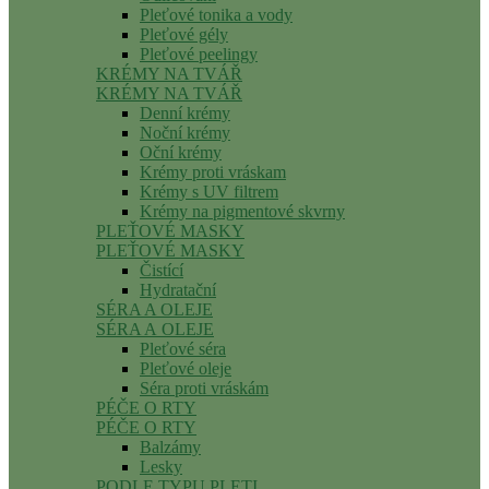
Pleťové tonika a vody
Pleťové gély
Pleťové peelingy
KRÉMY NA TVÁŘ
KRÉMY NA TVÁŘ
Denní krémy
Noční krémy
Oční krémy
Krémy proti vráskam
Krémy s UV filtrem
Krémy na pigmentové skvrny
PLEŤOVÉ MASKY
PLEŤOVÉ MASKY
Čistící
Hydratační
SÉRA A OLEJE
SÉRA A OLEJE
Pleťové séra
Pleťové oleje
Séra proti vráskám
PÉČE O RTY
PÉČE O RTY
Balzámy
Lesky
PODLE TYPU PLETI