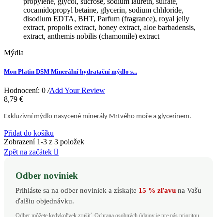
propylene, glycol, sucrose, sodium laureth, sulfate,
cocamidopropyl betaine, glycerin, sodium chhloride,
disodium EDTA, BHT, Parfum (fragrance), royal jelly
extract, propolis extract, honey extract, aloe barbadensis,
extract, anthemis nobilis (chamomile) extract
Mýdla
Mon Platin DSM Minerální hydratační mýdlo s...
Hodnocení: 0
/
Add Your Review
8,79 €
E
xkluzivní mýdlo nasycené minerály Mrtvého moře a glycerinem.
Přidat do košíku
Zobrazení 1-3 z 3 položek
Zpět na začátek

Odber noviniek
Prihláste sa na odber noviniek a získajte
15 % zľavu
na Vašu
ďalšiu objednávku.
Odber môžete kedykoľvek zrušiť. Ochrana osobných údajov je pre nás prioritou.