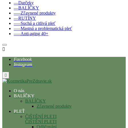
––Darčeky
––BALÍČKY
–––Zľavnené produkty
––RUTÍNY
–––Suchá a citlivá pleť
–––Mastná a problematická pleť
–––Anti-aging 40+

Facebook
Instagram

O nás
BALÍČKY
BALÍČKY
Zľavnené produkty
PLEŤ
ČIŠTĚNÍ PLETI
ČIŠTĚNÍ PLETI
Odličování