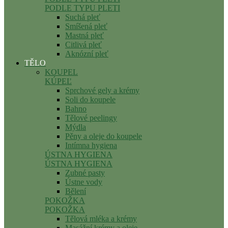
PODLE TYPU PLETI
Suchá pleť
Smíšená pleť
Mastná pleť
Citlivá pleť
Aknózní pleť
TĚLO
KOUPEL
KÚPEĽ
Sprchové gely a krémy
Soli do koupele
Bahno
Tělové peelingy
Mýdla
Pěny a oleje do koupele
Intímna hygiena
ÚSTNA HYGIENA
ÚSTNA HYGIENA
Zubné pasty
Ústne vody
Bělení
POKOŽKA
POKOŽKA
Tělová mléka a krémy
Masážní krémy a oleje