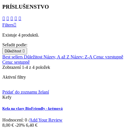
PRÍSLUŠENSTVO





Filters

Existuje 4 produktů.
Seřadit podle:
Důležitost

Best sellers
Důležitost
Název, A až Z
Název: Z-A
Cena: vzestupně
Cena: sestupně
Zobrazení 1-4 z 4 položek
Aktivní filtry
Pridať do zoznamu želaní
Kefy
Kefa na vlasy BioFriendly - krémová
Hodnocení: 0
/
Add Your Review
8,00 €
-20%
6,40 €