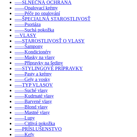
–––SLNEČNÁ OCHRANA
––––Opalovací krémy
––––Péče po opalování
–––ŠPECIALNÁ STAROSTLIVOSŤ
––––Psoriáza
––––Suchá pokožka
––VLASY
–––STAROSTLIVOSŤ O VLASY
––––Šampony
––––Kondicionéry
––––Masky na vlasy
––––Přípravky na šediny
–––STYLINGOVÉ PRÍPRAVKY
––––Pasty a krémy
––––Gely a vosky
–––TYP VLASOV
––––Suché vlasy
––––Kudrnaté vlasy
––––Barvené vlasy
––––Blond vlasy
––––Mastné vlasy
––––Lupy
––––Citlivá pokožka
–––PRÍSLUŠENSTVO
––––Kefy