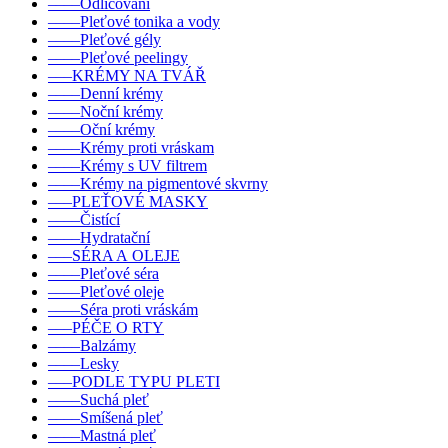
––––Odličování
––––Pleťové tonika a vody
––––Pleťové gély
––––Pleťové peelingy
–––KRÉMY NA TVÁŘ
––––Denní krémy
––––Noční krémy
––––Oční krémy
––––Krémy proti vráskam
––––Krémy s UV filtrem
––––Krémy na pigmentové skvrny
–––PLEŤOVÉ MASKY
––––Čistící
––––Hydratační
–––SÉRA A OLEJE
––––Pleťové séra
––––Pleťové oleje
––––Séra proti vráskám
–––PÉČE O RTY
––––Balzámy
––––Lesky
–––PODLE TYPU PLETI
––––Suchá pleť
––––Smíšená pleť
––––Mastná pleť