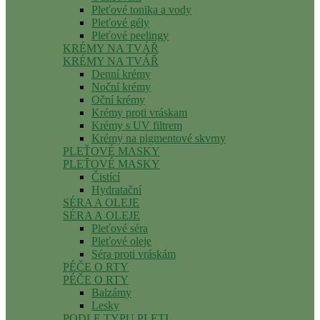
Pleťové tonika a vody
Pleťové gély
Pleťové peelingy
KRÉMY NA TVÁŘ
KRÉMY NA TVÁŘ
Denní krémy
Noční krémy
Oční krémy
Krémy proti vráskam
Krémy s UV filtrem
Krémy na pigmentové skvrny
PLEŤOVÉ MASKY
PLEŤOVÉ MASKY
Čistící
Hydratační
SÉRA A OLEJE
SÉRA A OLEJE
Pleťové séra
Pleťové oleje
Séra proti vráskám
PÉČE O RTY
PÉČE O RTY
Balzámy
Lesky
PODLE TYPU PLETI