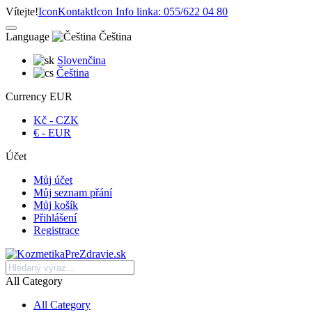
Vítejte!
Icon
Kontakt
Icon
Info linka: 055/622 04 80
Language
Čeština
Slovenčina
Čeština
Currency
EUR
Kč - CZK
€ - EUR
Účet
Můj účet
Můj seznam přání
Můj košík
Přihlášení
Registrace
All Category
All Category