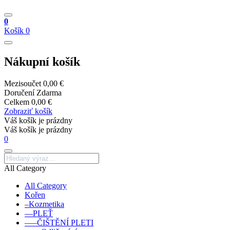
0
Košík
0
Nákupní košík
Mezisoučet
0,00 €
Doručení
Zdarma
Celkem
0,00 €
Zobraziť košík
Váš košík je prázdny
Váš košík je prázdny
0
All Category
All Category
Kořen
–Kozmetika
––PLEŤ
–––ČIŠTĚNÍ PLETI