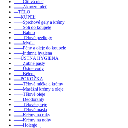
––––Citlivá pleť
––––Aknózní pleť
––TĚLO
–––KÚPEĽ
––––Sprchové gely a krémy
––––Soli do koupele
––––Bahno
––––Tělové peelingy
––––Mýdla
––––Pěny a oleje do koupele
––––Intímna hygiena
–––ÚSTNA HYGIENA
––––Zubné pasty
––––Ústne vody
––––Bělení
–––POKOŽKA
––––Tělová mléka a krémy
––––Masážní krémy a oleje
––––Tělové oleje
––––Deodoranty
––––Tělové spreje
––––Tělové másla
––––Krémy na ruky
––––Krémy na nohy
––––Holenie