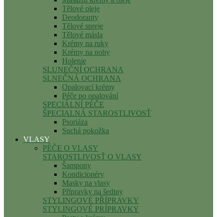
Tělové oleje
Deodoranty
Tělové spreje
Tělové másla
Krémy na ruky
Krémy na nohy
Holenie
SLUNEČNÍ OCHRANA
SLNEČNÁ OCHRANA
Opalovací krémy
Péče po opalování
SPECIÁLNÍ PÉČE
ŠPECIALNÁ STAROSTLIVOSŤ
Psoriáza
Suchá pokožka
VLASY
PÉČE O VLASY
STAROSTLIVOSŤ O VLASY
Šampony
Kondicionéry
Masky na vlasy
Přípravky na šediny
STYLINGOVÉ PŘÍPRAVKY
STYLINGOVÉ PRÍPRAVKY