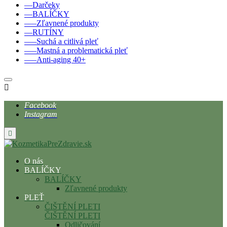
––Darčeky
––BALÍČKY
–––Zľavnené produkty
––RUTÍNY
–––Suchá a citlivá pleť
–––Mastná a problematická pleť
–––Anti-aging 40+

Facebook
Instagram

O nás
BALÍČKY
BALÍČKY
Zľavnené produkty
PLEŤ
ČIŠTĚNÍ PLETI
ČIŠTĚNÍ PLETI
Odličování