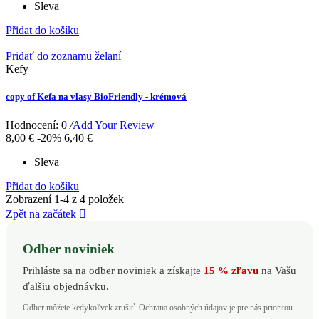
Sleva
Přidat do košíku
Pridať do zoznamu želaní
Kefy
copy of Kefa na vlasy BioFriendly - krémová
Hodnocení: 0
/
Add Your Review
8,00 €
-20%
6,40 €
Sleva
Přidat do košíku
Zobrazení 1-4 z 4 položek
Zpět na začátek

Odber noviniek
Prihláste sa na odber noviniek a získajte
15 % zľavu
na Vašu
ďalšiu objednávku.
Odber môžete kedykoľvek zrušiť. Ochrana osobných údajov je pre nás prioritou.