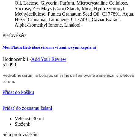
Oil, Lactose, Glycerin, Parfum, Microcrystalline Cellulose,
Sucrose, Zea Mays (Corn) Starch, Mica, Hydroxypropyl
Methylcellulose, Punica Granatum Seed Oil, CI 77891, Aqua,
Hexyl Cinnamal, Limonene, CI 77491, Caviar Extract,
Alpha-Isomethyl Ionone, Linalool.
Pleťové séra
Mon Platin Hedvábné sérum s vitaminovými kapslemi
Hodnocení: 1
/
Add Your Review
51,99 €
Hedvábné sérum je bohaté, smyslně parfémované a energizující pleťové
sérum.
Přidat do košíku
Pridať do zoznamu želaní
Velikost:
30 ml
Složení:
Séra proti vráskám