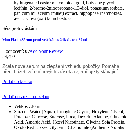
hydrogenated castor oil, colloidal gold, butylene glycol,
lecithin, 2-bromo-2nitropropane-1,3-diol, potassium sorbate,
panicum millaceum (millet) extract, hippophae rhamnoides,
avena sativa (oat) kernel extract
Séra proti vráskám
Mon Platin Sérum proti vráskám s 24k zlatem 30ml
Hodnocení: 0
/
Add Your Review
54,49 €
Zcela nové sérum na zlepšení vzhledu pokožky. Pomáhá
předcházet tvoření nových vrásek a zjemňuje ty stávající.
Přidat do košíku
Pridať do zoznamu želaní
Velikost:
30 ml
Složení:
Water (Aqua), Propylene Glycol, Hexylene Glycol,
Fructose, Glucose, Sucrose, Urea, Dextrin, Alanine, Glutamic
Acid, Aspartic Acid, Hexyl Nicotinate, Glycine Soja Protein,
Oxido Reductases, Glycerin, Chamomile (Anthemis Nobilis