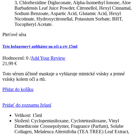
3, Chlorhexidine Digluconate, Alpha-Isomethyl Ionone, Aloe
Barbadensis Leaf Juice Powder, Citronellol, Hexyl Cinnamal,
Sodium Benzoate, Aspartic Acid, Glutamic Acid, Hexyl
Nicotinate, Hydroxycitronellal, Potassium Sorbate, BHT,
Tocopheryl Acetate.
Pleťové séra
Trio kolagenový aplikátor na oči a rty 15ml
Hodnocení: 0
/
Add Your Review
21,99 €
Toto sérum účinně maskuje a vyhlazuje mimické vrásky a jemné
vrásky kolem očí a rtů.
Přidat do košíku
Pridať do zoznamu želaní
Velikost:
15ml
Složení:
Cyclopentasiloxane, Cyclotetrasiloxane, Vinyl
Dimethicone Crossepolymer, Fragrance (Parfum), Solube
Collagen, Melaleuca Alternifolia (TEA TREE) Leaf Extract,