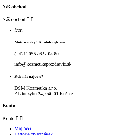
Náš obchod
Náš obchod


icon
Máte otázky? Kontaktujte nás
(+421) 055 / 622 04 80
info@kozmetikaprezdravie.sk
Kde nás nájdete?
DSM Kozmetika s.r.o.
Alvinczyho 24, 040 01 Košice
Konto
Konto


Můj účet
Historie objednávek