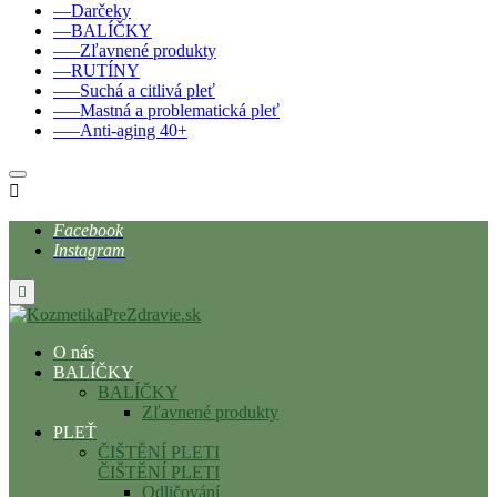
––Darčeky
––BALÍČKY
–––Zľavnené produkty
––RUTÍNY
–––Suchá a citlivá pleť
–––Mastná a problematická pleť
–––Anti-aging 40+

Facebook
Instagram

O nás
BALÍČKY
BALÍČKY
Zľavnené produkty
PLEŤ
ČIŠTĚNÍ PLETI
ČIŠTĚNÍ PLETI
Odličování