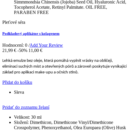
Simmmondsia Chinensis (Jojoba) Seed Oil, Hyaluronic Acid,
Tocopherol Acetate, Retinyl Palmitate. OIL FREE,
PARABEN FREE
Pleťové séra
Podkladový aplikátor s kolagenem
Hodnocení: 0
/
Add Your Review
21,99 €
-50%
11,00 €
Lehká emulze bez oleje, která pomáhá vyplnit vrásky na obličeji, 
eliminaci suchých míst a otevřených pórů a zároveň poskytuje vynikající 
základ pro aplikaci make-upu a očních stínů.
Přidat do košíku
Sleva
Pridať do zoznamu želaní
Velikost:
30 ml
Složení:
Dimethicon, Dimethicone Vinyl/Dimethicone
Crosspolymer, Phenoxyethanol, Olea Europaea (Olive) Husk