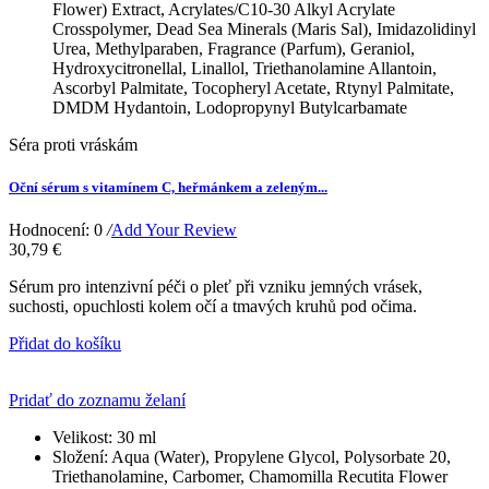
Flower) Extract, Acrylates/C10-30 Alkyl Acrylate
Crosspolymer, Dead Sea Minerals (Maris Sal), Imidazolidinyl
Urea, Methylparaben, Fragrance (Parfum), Geraniol,
Hydroxycitronellal, Linallol, Triethanolamine Allantoin,
Ascorbyl Palmitate, Tocopheryl Acetate, Rtynyl Palmitate,
DMDM Hydantoin, Lodopropynyl Butylcarbamate
Séra proti vráskám
Oční sérum s vitamínem C, heřmánkem a zeleným...
Hodnocení: 0
/
Add Your Review
30,79 €
Sérum pro intenzivní péči o pleť při vzniku jemných vrásek,
suchosti, opuchlosti kolem očí a tmavých kruhů pod očima.
Přidat do košíku
Pridať do zoznamu želaní
Velikost:
30 ml
Složení:
Aqua (Water), Propylene Glycol, Polysorbate 20,
Triethanolamine, Carbomer, Chamomilla Recutita Flower