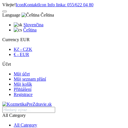
Vítejte!
Icon
Kontakt
Icon
Info linka: 055/622 04 80
Language
Čeština
Slovenčina
Čeština
Currency
EUR
Kč - CZK
€ - EUR
Účet
Můj účet
Můj seznam přání
Můj košík
Přihlášení
Registrace
All Category
All Category