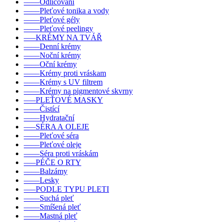
––––Odličování
––––Pleťové tonika a vody
––––Pleťové gély
––––Pleťové peelingy
–––KRÉMY NA TVÁŘ
––––Denní krémy
––––Noční krémy
––––Oční krémy
––––Krémy proti vráskam
––––Krémy s UV filtrem
––––Krémy na pigmentové skvrny
–––PLEŤOVÉ MASKY
––––Čistící
––––Hydratační
–––SÉRA A OLEJE
––––Pleťové séra
––––Pleťové oleje
––––Séra proti vráskám
–––PÉČE O RTY
––––Balzámy
––––Lesky
–––PODLE TYPU PLETI
––––Suchá pleť
––––Smíšená pleť
––––Mastná pleť