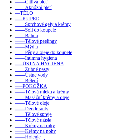
––––Citlivá pleť
––––Aknózní pleť
––TĚLO
–––KÚPEĽ
––––Sprchové gely a krémy
––––Soli do koupele
––––Bahno
––––Tělové peelingy
––––Mýdla
––––Pěny a oleje do koupele
––––Intímna hygiena
–––ÚSTNA HYGIENA
––––Zubné pasty
––––Ústne vody
––––Bělení
–––POKOŽKA
––––Tělová mléka a krémy
––––Masážní krémy a oleje
––––Tělové oleje
––––Deodoranty
––––Tělové spreje
––––Tělové másla
––––Krémy na ruky
––––Krémy na nohy
––––Holenie