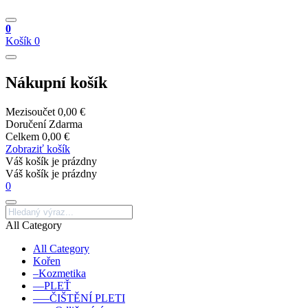
0
Košík
0
Nákupní košík
Mezisoučet
0,00 €
Doručení
Zdarma
Celkem
0,00 €
Zobraziť košík
Váš košík je prázdny
Váš košík je prázdny
0
All Category
All Category
Kořen
–Kozmetika
––PLEŤ
–––ČIŠTĚNÍ PLETI