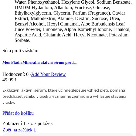
Water, Phenoxyethanol, Hexylene Glycol, Sodium Benzoate,
DMDM Hydantoin, Allantoin, Fructose, Glucose,
Ethylhexylglycerin, Glycerin, Parfum (Fragrance), Caviar
Extract, Maltodextrin, Alanine, Dextrin, Sucrose, Urea,
Benzyl Alcohol, Hexyl Cinnamal, Aloe Barbadensis Leaf
Juice Powder, Limonene, Alpha-Isomethyl Ionone, Linalool,
Aspartic Acid, Glutamic Acid, Hexyl Nicotinate, Potassium
Sorbate.
Séra proti vráskám
Mon Platin Minerální aktivní sérum proti...
Hodnocení: 0
/
Add Your Review
49,99 €
Exkluzivní aktivní sérum, které účinně zlepšuje vzhled pleti, pomáhá
předcházet vzniku vrásek a významně zjemňuje a vyhlazuje stávající
vrásky.
Přidat do košíku
Zobrazení 1-7 z 7 položek
Zpět na začátek
