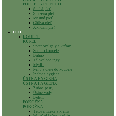
PODLE TYPU PLETI
Suchá pleť
Smíšená pleť
Mastná pleť
Citlivá pleť
Aknózní pleť
TĚLO
KOUPEL
KÚPEĽ
Sprchové gely a krémy
Soli do koupele
Bahno
Tělové peelingy
Mýdla
Pěny a oleje do koupele
Intímna hygiena
ÚSTNA HYGIENA
ÚSTNA HYGIENA
Zubné pasty
Ústne vody
Bělení
POKOŽKA
POKOŽKA
Tělová mléka a krémy
Masážní krémy a oleje