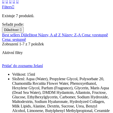





Filters

Existuje 7 produktů.
Seřadit podle:
Důležitost

Best sellers
Důležitost
Název, A až Z
Název: Z-A
Cena: vzestupně
Cena: sestupně
Zobrazení 1-7 z 7 položek
Aktivní filtry
Pridať do zoznamu želaní
Velikost:
15ml
Složení:
Aqua (Water), Propylene Glycol, Polysorbate 20,
Chamomilla Recutita Flower Water, Phenoxyethanol,
Hexylene Glycol, Parfum (Fragrance), Glycerin, Maris Aqua
(Dead Sea Water), DMDM Hydantoin, Allantoin, Fructose,
Glucose, Ethylhexylglycerin, Carbomer, Sodium Hydroxide,
Maltodextrin, Sodium Hyaluronate, Hydrolyzed Collagen,
Milk Lipids, Alanine, Dextrin, Sucrose, Urea, Benzyl
Alcohol, Limonene, Butylphenyl Methylpropional, Ceramide