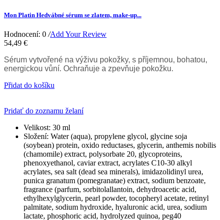
Mon Platin Hedvábné sérum se zlatem, make-up...
Hodnocení: 0
/
Add Your Review
54,49 €
Sérum vytvořené na výživu pokožky, s příjemnou, bohatou,
energickou vůní. Ochraňuje a zpevňuje pokožku.
Přidat do košíku
Pridať do zoznamu želaní
Velikost:
30 ml
Složení:
Water (aqua), propylene glycol, glycine soja
(soybean) protein, oxido reductases, glycerin, anthemis nobilis
(chamomile) extract, polysorbate 20, glycoproteins,
phenoxyethanol, caviar extract, acrylates C10-30 alkyl
acrylates, sea salt (dead sea minerals), imidazolidinyl urea,
punica granatum (pomegranatae) extract, sodium benzoate,
fragrance (parfum, sorbitolallantoin, dehydroacetic acid,
ethylhexylglycerin, pearl powder, tocopheryl acetate, retinyl
palmitate, sodium hydroxide, hyaluronic acid, urea, sodium
lactate, phosphoric acid, hydrolyzed quinoa, peg40