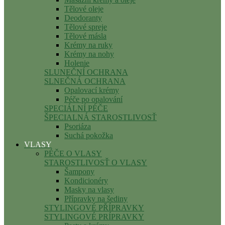
Tělové oleje
Deodoranty
Tělové spreje
Tělové másla
Krémy na ruky
Krémy na nohy
Holenie
SLUNEČNÍ OCHRANA
SLNEČNÁ OCHRANA
Opalovací krémy
Péče po opalování
SPECIÁLNÍ PÉČE
ŠPECIALNÁ STAROSTLIVOSŤ
Psoriáza
Suchá pokožka
VLASY
PÉČE O VLASY
STAROSTLIVOSŤ O VLASY
Šampony
Kondicionéry
Masky na vlasy
Přípravky na šediny
STYLINGOVÉ PŘÍPRAVKY
STYLINGOVÉ PRÍPRAVKY