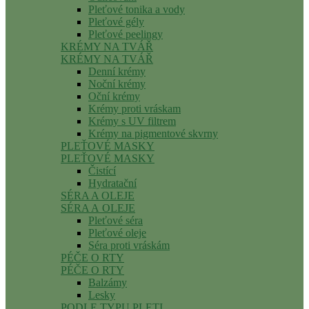
Pleťové tonika a vody
Pleťové gély
Pleťové peelingy
KRÉMY NA TVÁŘ
KRÉMY NA TVÁŘ
Denní krémy
Noční krémy
Oční krémy
Krémy proti vráskam
Krémy s UV filtrem
Krémy na pigmentové skvrny
PLEŤOVÉ MASKY
PLEŤOVÉ MASKY
Čistící
Hydratační
SÉRA A OLEJE
SÉRA A OLEJE
Pleťové séra
Pleťové oleje
Séra proti vráskám
PÉČE O RTY
PÉČE O RTY
Balzámy
Lesky
PODLE TYPU PLETI