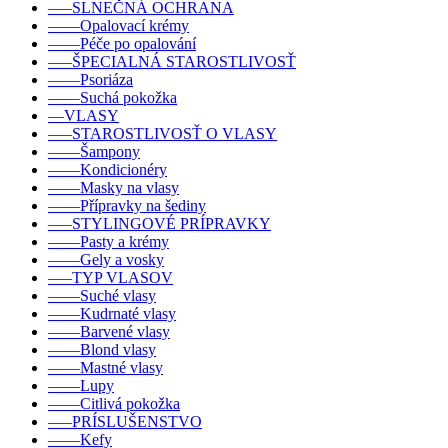
–––SLNEČNÁ OCHRANA
––––Opalovací krémy
––––Péče po opalování
–––ŠPECIALNÁ STAROSTLIVOSŤ
––––Psoriáza
––––Suchá pokožka
––VLASY
–––STAROSTLIVOSŤ O VLASY
––––Šampony
––––Kondicionéry
––––Masky na vlasy
––––Přípravky na šediny
–––STYLINGOVÉ PRÍPRAVKY
––––Pasty a krémy
––––Gely a vosky
–––TYP VLASOV
––––Suché vlasy
––––Kudrnaté vlasy
––––Barvené vlasy
––––Blond vlasy
––––Mastné vlasy
––––Lupy
––––Citlivá pokožka
–––PRÍSLUŠENSTVO
––––Kefy