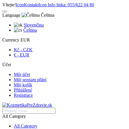
Vítejte!
Icon
Kontakt
Icon
Info linka: 055/622 04 80
Language
Čeština
Slovenčina
Čeština
Currency
EUR
Kč - CZK
€ - EUR
Účet
Můj účet
Můj seznam přání
Můj košík
Přihlášení
Registrace
All Category
All Category