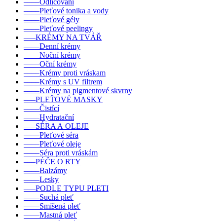
––––Odličování
––––Pleťové tonika a vody
––––Pleťové gély
––––Pleťové peelingy
–––KRÉMY NA TVÁŘ
––––Denní krémy
––––Noční krémy
––––Oční krémy
––––Krémy proti vráskam
––––Krémy s UV filtrem
––––Krémy na pigmentové skvrny
–––PLEŤOVÉ MASKY
––––Čistící
––––Hydratační
–––SÉRA A OLEJE
––––Pleťové séra
––––Pleťové oleje
––––Séra proti vráskám
–––PÉČE O RTY
––––Balzámy
––––Lesky
–––PODLE TYPU PLETI
––––Suchá pleť
––––Smíšená pleť
––––Mastná pleť