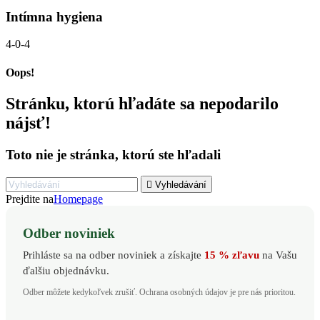
Intímna hygiena
4-0-4
Oops!
Stránku, ktorú hľadáte sa nepodarilo
nájsť!
Toto nie je stránka, ktorú ste hľadali

Vyhledávání
Prejdite na
Homepage
Odber noviniek
Prihláste sa na odber noviniek a získajte
15 % zľavu
na Vašu
ďalšiu objednávku.
Odber môžete kedykoľvek zrušiť. Ochrana osobných údajov je pre nás prioritou.