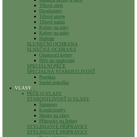
Tělové oleje
Deodoranty
Tělové spreje
Tělové másla
Krémy na ruky
Krémy na nohy
Holenie
SLUNEČNÍ OCHRANA
SLNEČNÁ OCHRANA
Opalovací krémy
Péče po opalování
SPECIÁLNÍ PÉČE
ŠPECIALNÁ STAROSTLIVOSŤ
Psoriáza
Suchá pokožka
VLASY
PÉČE O VLASY
STAROSTLIVOSŤ O VLASY
Šampony
Kondicionéry
Masky na vlasy
Přípravky na šediny
STYLINGOVÉ PŘÍPRAVKY
STYLINGOVÉ PRÍPRAVKY