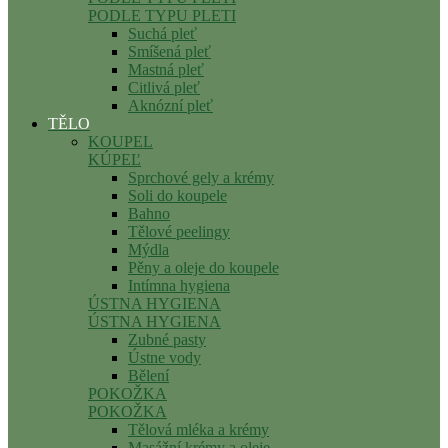
PODLE TYPU PLETI
Suchá pleť
Smíšená pleť
Mastná pleť
Citlivá pleť
Aknózní pleť
TĚLO
KOUPEL
KÚPEĽ
Sprchové gely a krémy
Soli do koupele
Bahno
Tělové peelingy
Mýdla
Pěny a oleje do koupele
Intímna hygiena
ÚSTNA HYGIENA
ÚSTNA HYGIENA
Zubné pasty
Ústne vody
Bělení
POKOŽKA
POKOŽKA
Tělová mléka a krémy
Masážní krémy a oleje