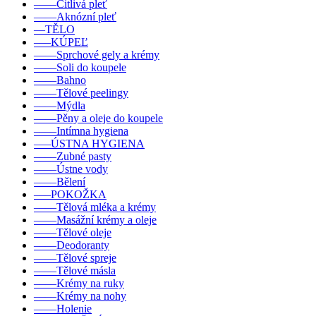
––––Citlivá pleť
––––Aknózní pleť
––TĚLO
–––KÚPEĽ
––––Sprchové gely a krémy
––––Soli do koupele
––––Bahno
––––Tělové peelingy
––––Mýdla
––––Pěny a oleje do koupele
––––Intímna hygiena
–––ÚSTNA HYGIENA
––––Zubné pasty
––––Ústne vody
––––Bělení
–––POKOŽKA
––––Tělová mléka a krémy
––––Masážní krémy a oleje
––––Tělové oleje
––––Deodoranty
––––Tělové spreje
––––Tělové másla
––––Krémy na ruky
––––Krémy na nohy
––––Holenie