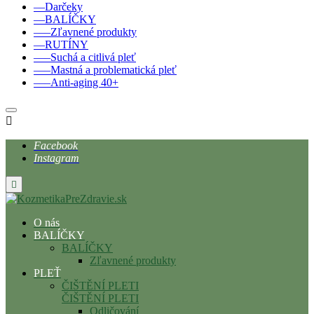
––Darčeky
––BALÍČKY
–––Zľavnené produkty
––RUTÍNY
–––Suchá a citlivá pleť
–––Mastná a problematická pleť
–––Anti-aging 40+

Facebook
Instagram

O nás
BALÍČKY
BALÍČKY
Zľavnené produkty
PLEŤ
ČIŠTĚNÍ PLETI
ČIŠTĚNÍ PLETI
Odličování