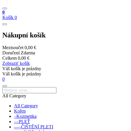
0
Košík
0
Nákupní košík
Mezisoučet
0,00 €
Doručení
Zdarma
Celkem
0,00 €
Zobraziť košík
Váš košík je prázdny
Váš košík je prázdny
0
All Category
All Category
Kořen
–Kozmetika
––PLEŤ
–––ČIŠTĚNÍ PLETI