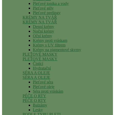
Pleťové tonika a vody
Pleťové gély
Pleťové peelingy
KRÉMY NA TVÁŘ
KRÉMY NA TVÁŘ
Denní krémy
Noční krémy
Oční krémy
Krémy proti vráskam
Krémy s UV filtrem
Krémy na pigmentové skvrny
PLEŤOVÉ MASKY
PLEŤOVÉ MASKY
Čistící
Hydratační
SÉRA A OLEJE
SÉRA A OLEJE
Pleťové séra
Pleťové oleje
Séra proti vráskám
PÉČE O RTY
PÉČE O RTY
Balzámy
Lesky
PODLE TYPU PLETI