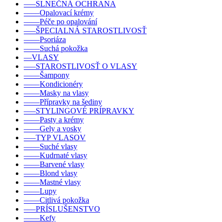
–––SLNEČNÁ OCHRANA
––––Opalovací krémy
––––Péče po opalování
–––ŠPECIALNÁ STAROSTLIVOSŤ
––––Psoriáza
––––Suchá pokožka
––VLASY
–––STAROSTLIVOSŤ O VLASY
––––Šampony
––––Kondicionéry
––––Masky na vlasy
––––Přípravky na šediny
–––STYLINGOVÉ PRÍPRAVKY
––––Pasty a krémy
––––Gely a vosky
–––TYP VLASOV
––––Suché vlasy
––––Kudrnaté vlasy
––––Barvené vlasy
––––Blond vlasy
––––Mastné vlasy
––––Lupy
––––Citlivá pokožka
–––PRÍSLUŠENSTVO
––––Kefy