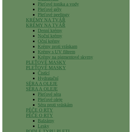
Pleťové tonika a vody
Pleťové gély
Pleťové peelingy
KRÉMY NA TVÁŘ
KRÉMY NA TVÁŘ
Denní krémy
Noční krémy
Oční krémy
Krémy proti vráskam
Krémy s UV filtrem
Krémy na pigmentové skvrny
PLEŤOVÉ MASKY
PLEŤOVÉ MASKY
Čistící
Hydratační
SÉRA A OLEJE
SÉRA A OLEJE
Pleťové séra
Pleťové oleje
Séra proti vráskám
PÉČE O RTY
PÉČE O RTY
Balzámy
Lesky
PODLE TYPU PLETI