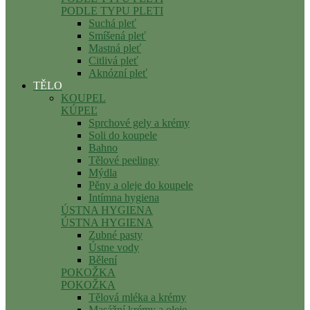
PODLE TYPU PLETI
Suchá pleť
Smíšená pleť
Mastná pleť
Citlivá pleť
Aknózní pleť
TĚLO
KOUPEL
KÚPEĽ
Sprchové gely a krémy
Soli do koupele
Bahno
Tělové peelingy
Mýdla
Pěny a oleje do koupele
Intímna hygiena
ÚSTNA HYGIENA
ÚSTNA HYGIENA
Zubné pasty
Ústne vody
Bělení
POKOŽKA
POKOŽKA
Tělová mléka a krémy
Masážní krémy a oleje