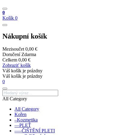
0
Košík
0
Nákupní košík
Mezisoučet
0,00 €
Doručení
Zdarma
Celkem
0,00 €
Zobraziť košík
Váš košík je prázdny
Váš košík je prázdny
0
All Category
All Category
Kořen
–Kozmetika
––PLEŤ
–––ČIŠTĚNÍ PLETI