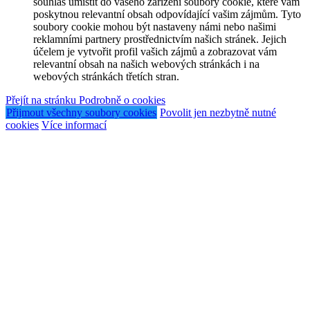
souhlas umístit do vašeho zařízení soubory cookie, které vám
poskytnou relevantní obsah odpovídající vašim zájmům. Tyto
soubory cookie mohou být nastaveny námi nebo našimi
reklamními partnery prostřednictvím našich stránek. Jejich
účelem je vytvořit profil vašich zájmů a zobrazovat vám
relevantní obsah na našich webových stránkách i na
webových stránkách třetích stran.
Přejít na stránku Podrobně o cookies
Přijmout všechny soubory cookies
Povolit jen nezbytně nutné
cookies
Více informací