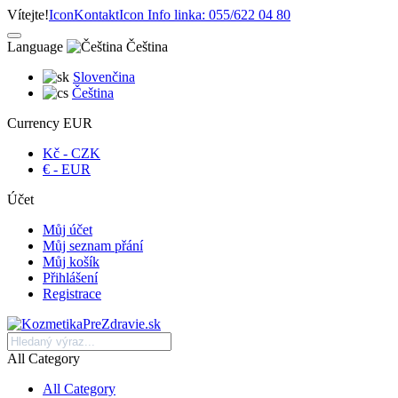
Vítejte!
Icon
Kontakt
Icon
Info linka: 055/622 04 80
Language
Čeština
Slovenčina
Čeština
Currency
EUR
Kč - CZK
€ - EUR
Účet
Můj účet
Můj seznam přání
Můj košík
Přihlášení
Registrace
All Category
All Category