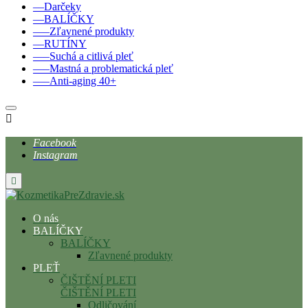
––Darčeky
––BALÍČKY
–––Zľavnené produkty
––RUTÍNY
–––Suchá a citlivá pleť
–––Mastná a problematická pleť
–––Anti-aging 40+

Facebook
Instagram

O nás
BALÍČKY
BALÍČKY
Zľavnené produkty
PLEŤ
ČIŠTĚNÍ PLETI
ČIŠTĚNÍ PLETI
Odličování