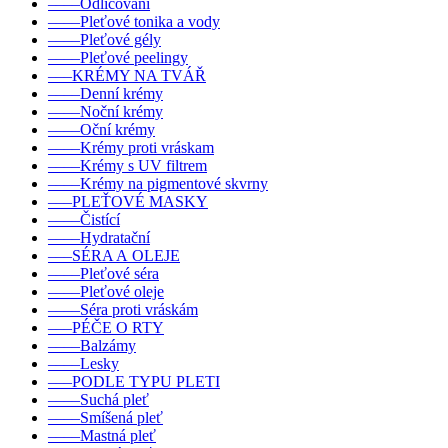
––––Odličování
––––Pleťové tonika a vody
––––Pleťové gély
––––Pleťové peelingy
–––KRÉMY NA TVÁŘ
––––Denní krémy
––––Noční krémy
––––Oční krémy
––––Krémy proti vráskam
––––Krémy s UV filtrem
––––Krémy na pigmentové skvrny
–––PLEŤOVÉ MASKY
––––Čistící
––––Hydratační
–––SÉRA A OLEJE
––––Pleťové séra
––––Pleťové oleje
––––Séra proti vráskám
–––PÉČE O RTY
––––Balzámy
––––Lesky
–––PODLE TYPU PLETI
––––Suchá pleť
––––Smíšená pleť
––––Mastná pleť