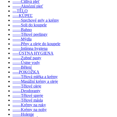
––––Citlivá pleť
––––Aknózní pleť
––TĚLO
–––KÚPEĽ
––––Sprchové gely a krémy
––––Soli do koupele
––––Bahno
––––Tělové peelingy
––––Mýdla
––––Pěny a oleje do koupele
––––Intímna hygiena
–––ÚSTNA HYGIENA
––––Zubné pasty
––––Ústne vody
––––Bělení
–––POKOŽKA
––––Tělová mléka a krémy
––––Masážní krémy a oleje
––––Tělové oleje
––––Deodoranty
––––Tělové spreje
––––Tělové másla
––––Krémy na ruky
––––Krémy na nohy
––––Holenie