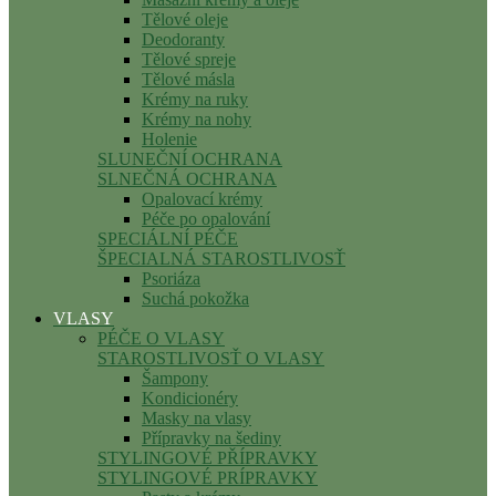
Tělové oleje
Deodoranty
Tělové spreje
Tělové másla
Krémy na ruky
Krémy na nohy
Holenie
SLUNEČNÍ OCHRANA
SLNEČNÁ OCHRANA
Opalovací krémy
Péče po opalování
SPECIÁLNÍ PÉČE
ŠPECIALNÁ STAROSTLIVOSŤ
Psoriáza
Suchá pokožka
VLASY
PÉČE O VLASY
STAROSTLIVOSŤ O VLASY
Šampony
Kondicionéry
Masky na vlasy
Přípravky na šediny
STYLINGOVÉ PŘÍPRAVKY
STYLINGOVÉ PRÍPRAVKY