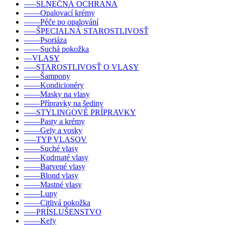
–––SLNEČNÁ OCHRANA
––––Opalovací krémy
––––Péče po opalování
–––ŠPECIALNÁ STAROSTLIVOSŤ
––––Psoriáza
––––Suchá pokožka
––VLASY
–––STAROSTLIVOSŤ O VLASY
––––Šampony
––––Kondicionéry
––––Masky na vlasy
––––Přípravky na šediny
–––STYLINGOVÉ PRÍPRAVKY
––––Pasty a krémy
––––Gely a vosky
–––TYP VLASOV
––––Suché vlasy
––––Kudrnaté vlasy
––––Barvené vlasy
––––Blond vlasy
––––Mastné vlasy
––––Lupy
––––Citlivá pokožka
–––PRÍSLUŠENSTVO
––––Kefy