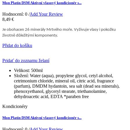
Mon Platin DSM Aktivní vlasový kondicionér s...
Hodnocení: 0
/
Add Your Review
8,49 €
Je obohacen 26 minerály Mrtvého moře. Vyživuje vlasy i pokožku
životně důležitými komponenty.
Přidat do košíku
Pridať do zoznamu želaní
Velikost:
500ml
Složení:
Water (aqua), propylene glycol, cetyl alcohol,
cetrimonium chloride, mineral oil, citric acid, fragrance
(parfum), DMDM hydantoin, sea salt (dead sea minerals),
phenoxyethanol, glyceryl stearate, triethanolamine,
dehydroacetic acid, EDTA *paraben free
Kondicionéry
Mon Platin DSM Aktivní vlasový kondicionér s...
Hodnocení: 0
/
Add Your Review