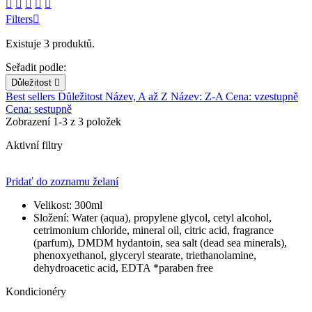





Filters

Existuje 3 produktů.
Seřadit podle:
Důležitost

Best sellers
Důležitost
Název, A až Z
Název: Z-A
Cena: vzestupně
Cena: sestupně
Zobrazení 1-3 z 3 položek
Aktivní filtry
Pridať do zoznamu želaní
Velikost:
300ml
Složení:
Water (aqua), propylene glycol, cetyl alcohol,
cetrimonium chloride, mineral oil, citric acid, fragrance
(parfum), DMDM hydantoin, sea salt (dead sea minerals),
phenoxyethanol, glyceryl stearate, triethanolamine,
dehydroacetic acid, EDTA *paraben free
Kondicionéry