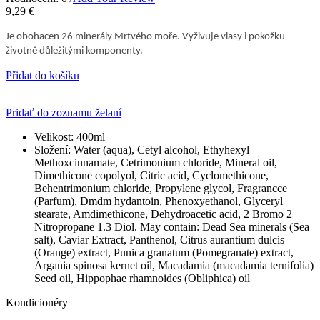
9,29 €
Je obohacen 26 minerály Mrtvého moře. Vyživuje vlasy i pokožku
životně důležitými komponenty.
Přidat do košíku
Pridať do zoznamu želaní
Velikost:
400ml
Složení:
Water (aqua), Cetyl alcohol, Ethyhexyl
Methoxcinnamate, Cetrimonium chloride, Mineral oil,
Dimethicone copolyol, Citric acid, Cyclomethicone,
Behentrimonium chloride, Propylene glycol, Fragrancce
(Parfum), Dmdm hydantoin, Phenoxyethanol, Glyceryl
stearate, Amdimethicone, Dehydroacetic acid, 2 Bromo 2
Nitropropane 1.3 Diol. May contain: Dead Sea minerals (Sea
salt), Caviar Extract, Panthenol, Citrus aurantium dulcis
(Orange) extract, Punica granatum (Pomegranate) extract,
Argania spinosa kernet oil, Macadamia (macadamia ternifolia)
Seed oil, Hippophae rhamnoides (Obliphica) oil
Kondicionéry