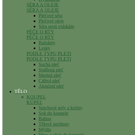
SÉRA A OLEJE
SÉRA A OLEJE
Pleťové séra
Pleťové oleje
Séra proti vráskám
PÉČE O RTY
PÉČE O RTY
Balzámy
Lesky
PODLE TYPU PLETI
PODLE TYPU PLETI
Suchá pleť
Smíšená pleť
Mastná pleť
Citlivá pleť
Aknózní pleť
TĚLO
KOUPEL
KÚPEĽ
Sprchové gely a krémy
Soli do koupele
Bahno
Tělové peelingy
Mýdla
Pěny a oleje do koupele