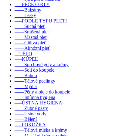
–––PÉČE O RTY
––––Balzámy
––––Lesky
–––PODLE TYPU PLETI
––––Suchá pleť
––––Smíšená pleť
––––Mastná pleť
––––Citlivá pleť
––––Aknózní pleť
––TĚLO
–––KÚPEĽ
––––Sprchové gely a krémy
––––Soli do koupele
––––Bahno
––––Tělové peelingy
––––Mýdla
––––Pěny a oleje do koupele
––––Intímna hygiena
–––ÚSTNA HYGIENA
––––Zubné pasty
––––Ústne vody
––––Bělení
–––POKOŽKA
––––Tělová mléka a krémy
––––Masážní krémy a oleje