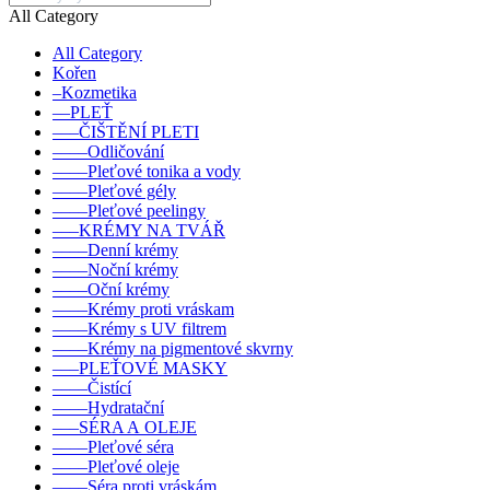
All Category
All Category
Kořen
–Kozmetika
––PLEŤ
–––ČIŠTĚNÍ PLETI
––––Odličování
––––Pleťové tonika a vody
––––Pleťové gély
––––Pleťové peelingy
–––KRÉMY NA TVÁŘ
––––Denní krémy
––––Noční krémy
––––Oční krémy
––––Krémy proti vráskam
––––Krémy s UV filtrem
––––Krémy na pigmentové skvrny
–––PLEŤOVÉ MASKY
––––Čistící
––––Hydratační
–––SÉRA A OLEJE
––––Pleťové séra
––––Pleťové oleje
––––Séra proti vráskám