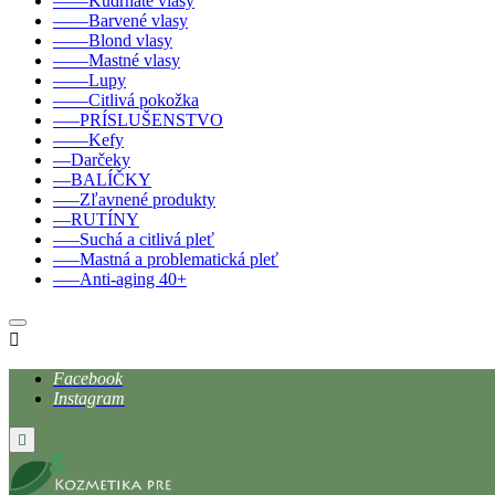
––––Kudrnaté vlasy
––––Barvené vlasy
––––Blond vlasy
––––Mastné vlasy
––––Lupy
––––Citlivá pokožka
–––PRÍSLUŠENSTVO
––––Kefy
––Darčeky
––BALÍČKY
–––Zľavnené produkty
––RUTÍNY
–––Suchá a citlivá pleť
–––Mastná a problematická pleť
–––Anti-aging 40+

Facebook
Instagram
