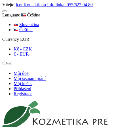
Vítejte!
Icon
Kontakt
Icon
Info linka: 055/622 04 80
Language
Čeština
Slovenčina
Čeština
Currency
EUR
Kč - CZK
€ - EUR
Účet
Můj účet
Můj seznam přání
Můj košík
Přihlášení
Registrace