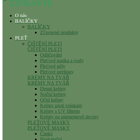
O nás
BALÍČKY
BALÍČKY
Zľavnené produkty
PLEŤ
ČIŠTĚNÍ PLETI
ČIŠTĚNÍ PLETI
Odličování
Pleťové tonika a vody
Pleťové gély
Pleťové peelingy
KRÉMY NA TVÁŘ
KRÉMY NA TVÁŘ
Denní krémy
Noční krémy
Oční krémy
Krémy proti vráskam
Krémy s UV filtrem
Krémy na pigmentové skvrny
PLEŤOVÉ MASKY
PLEŤOVÉ MASKY
Čistící
Hydratační