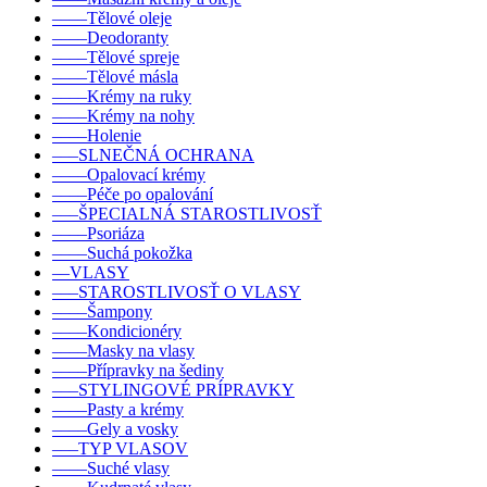
––––Tělové oleje
––––Deodoranty
––––Tělové spreje
––––Tělové másla
––––Krémy na ruky
––––Krémy na nohy
––––Holenie
–––SLNEČNÁ OCHRANA
––––Opalovací krémy
––––Péče po opalování
–––ŠPECIALNÁ STAROSTLIVOSŤ
––––Psoriáza
––––Suchá pokožka
––VLASY
–––STAROSTLIVOSŤ O VLASY
––––Šampony
––––Kondicionéry
––––Masky na vlasy
––––Přípravky na šediny
–––STYLINGOVÉ PRÍPRAVKY
––––Pasty a krémy
––––Gely a vosky
–––TYP VLASOV
––––Suché vlasy