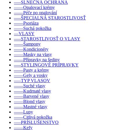
–––SLNEČNÁ OCHRANA
––––Opalovací krémy
––––Péče po opalování
–––ŠPECIALNÁ STAROSTLIVOSŤ
––––Psoriáza
––––Suchá pokožka
––VLASY
–––STAROSTLIVOSŤ O VLASY
––––Šampony
––––Kondicionéry
––––Masky na vlasy
––––Přípravky na šediny
–––STYLINGOVÉ PRÍPRAVKY
––––Pasty a krémy
––––Gely a vosky
–––TYP VLASOV
––––Suché vlasy
––––Kudrnaté vlasy
––––Barvené vlasy
––––Blond vlasy
––––Mastné vlasy
––––Lupy
––––Citlivá pokožka
–––PRÍSLUŠENSTVO
––––Kefy