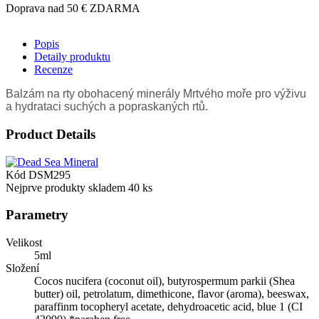
Doprava nad 50 € ZDARMA
Popis
Detaily produktu
Recenze
Balzám na rty obohacený minerály Mrtvého moře pro výživu
a hydrataci suchých a popraskaných rtů.
Product Details
Kód
DSM295
Nejprve produkty skladem
40 ks
Parametry
Velikost
5ml
Složení
Cocos nucifera (coconut oil), butyrospermum parkii (Shea
butter) oil, petrolatum, dimethicone, flavor (aroma), beeswax,
paraffinm tocopheryl acetate, dehydroacetic acid, blue 1 (CI