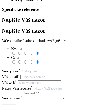
42090) *paraben free
Specifické reference
Napište Váš názor
Napište Váš názor
Vaše e-mailová adresa nebude zveřejněna.
*
Kvalita
Cena
*
Vaše jméno
*
Váš e-mail
*
Váš web
*
Název Vaší recenze
*
Vaše recenze