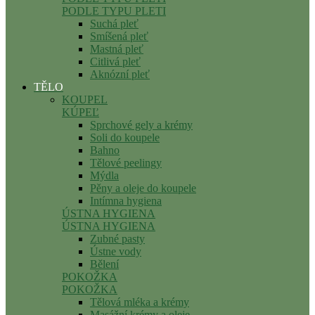
PODLE TYPU PLETI
Suchá pleť
Smíšená pleť
Mastná pleť
Citlivá pleť
Aknózní pleť
TĚLO
KOUPEL
KÚPEĽ
Sprchové gely a krémy
Soli do koupele
Bahno
Tělové peelingy
Mýdla
Pěny a oleje do koupele
Intímna hygiena
ÚSTNA HYGIENA
ÚSTNA HYGIENA
Zubné pasty
Ústne vody
Bělení
POKOŽKA
POKOŽKA
Tělová mléka a krémy
Masážní krémy a oleje