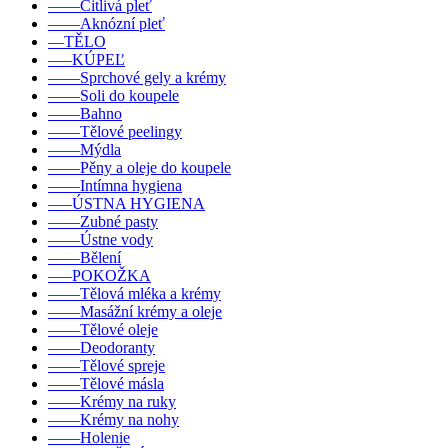
––––Citlivá pleť
––––Aknózní pleť
––TĚLO
–––KÚPEĽ
––––Sprchové gely a krémy
––––Soli do koupele
––––Bahno
––––Tělové peelingy
––––Mýdla
––––Pěny a oleje do koupele
––––Intímna hygiena
–––ÚSTNA HYGIENA
––––Zubné pasty
––––Ústne vody
––––Bělení
–––POKOŽKA
––––Tělová mléka a krémy
––––Masážní krémy a oleje
––––Tělové oleje
––––Deodoranty
––––Tělové spreje
––––Tělové másla
––––Krémy na ruky
––––Krémy na nohy
––––Holenie