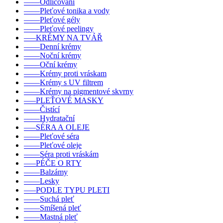
––––Odličování
––––Pleťové tonika a vody
––––Pleťové gély
––––Pleťové peelingy
–––KRÉMY NA TVÁŘ
––––Denní krémy
––––Noční krémy
––––Oční krémy
––––Krémy proti vráskam
––––Krémy s UV filtrem
––––Krémy na pigmentové skvrny
–––PLEŤOVÉ MASKY
––––Čistící
––––Hydratační
–––SÉRA A OLEJE
––––Pleťové séra
––––Pleťové oleje
––––Séra proti vráskám
–––PÉČE O RTY
––––Balzámy
––––Lesky
–––PODLE TYPU PLETI
––––Suchá pleť
––––Smíšená pleť
––––Mastná pleť