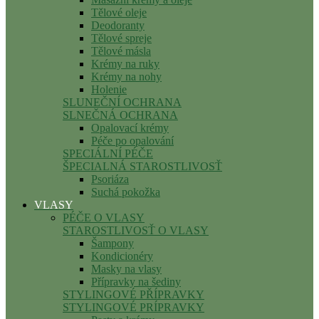
Tělové oleje
Deodoranty
Tělové spreje
Tělové másla
Krémy na ruky
Krémy na nohy
Holenie
SLUNEČNÍ OCHRANA
SLNEČNÁ OCHRANA
Opalovací krémy
Péče po opalování
SPECIÁLNÍ PÉČE
ŠPECIALNÁ STAROSTLIVOSŤ
Psoriáza
Suchá pokožka
VLASY
PÉČE O VLASY
STAROSTLIVOSŤ O VLASY
Šampony
Kondicionéry
Masky na vlasy
Přípravky na šediny
STYLINGOVÉ PŘÍPRAVKY
STYLINGOVÉ PRÍPRAVKY