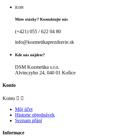
icon
Máte otázky? Kontaktujte nás
(+421) 055 / 622 04 80
info@kozmetikaprezdravie.sk
Kde nás nájdete?
DSM Kozmetika s.r.o.
Alvinczyho 24, 040 01 Košice
Konto
Konto


Můj účet
Historie objednávek
Seznam přání
Informace