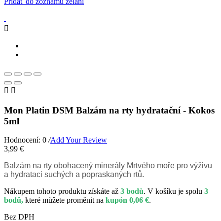
Pridať do zoznamu želaní



Mon Platin DSM Balzám na rty hydratační - Kokos
5ml
Hodnocení: 0
/
Add Your Review
3,99 €
Balzám na rty obohacený minerály Mrtvého moře pro výživu
a hydrataci suchých a popraskaných rtů.
Nákupem tohoto produktu získáte až
3 bodů
. V košíku je spolu
3
bodů,
které můžete proměnit na
kupón 0,06 €
.
Bez DPH