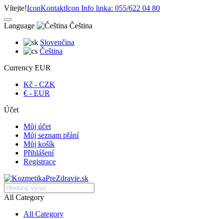
Vítejte!
Icon
Kontakt
Icon
Info linka: 055/622 04 80
Language
Čeština
Slovenčina
Čeština
Currency
EUR
Kč - CZK
€ - EUR
Účet
Můj účet
Můj seznam přání
Můj košík
Přihlášení
Registrace
All Category
All Category