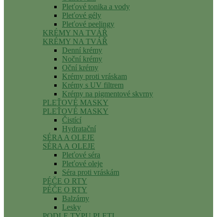
Pleťové tonika a vody
Pleťové gély
Pleťové peelingy
KRÉMY NA TVÁŘ
KRÉMY NA TVÁŘ
Denní krémy
Noční krémy
Oční krémy
Krémy proti vráskam
Krémy s UV filtrem
Krémy na pigmentové skvrny
PLEŤOVÉ MASKY
PLEŤOVÉ MASKY
Čistící
Hydratační
SÉRA A OLEJE
SÉRA A OLEJE
Pleťové séra
Pleťové oleje
Séra proti vráskám
PÉČE O RTY
PÉČE O RTY
Balzámy
Lesky
PODLE TYPU PLETI