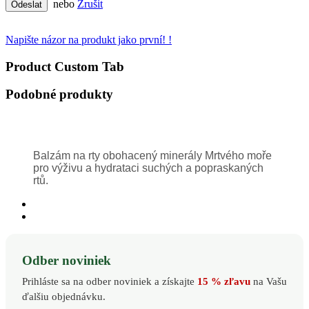
nebo
Zrušit
Odeslat
Napište názor na produkt jako první! !
Product Custom Tab
Podobné produkty
Balzám na rty obohacený minerály Mrtvého moře
pro výživu a hydrataci suchých a popraskaných
rtů.
Odber noviniek
Prihláste sa na odber noviniek a získajte
15 % zľavu
na Vašu
ďalšiu objednávku.