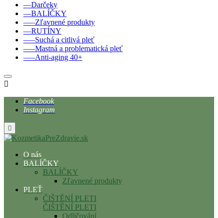
––Darčeky
––BALÍČKY
–––Zľavnené produkty
––RUTÍNY
–––Suchá a citlivá pleť
–––Mastná a problematická pleť
–––Anti-aging 40+

Facebook
Instagram

O nás
BALÍČKY
BALÍČKY
Zľavnené produkty
PLEŤ
ČIŠTĚNÍ PLETI
ČIŠTĚNÍ PLETI
Odličování