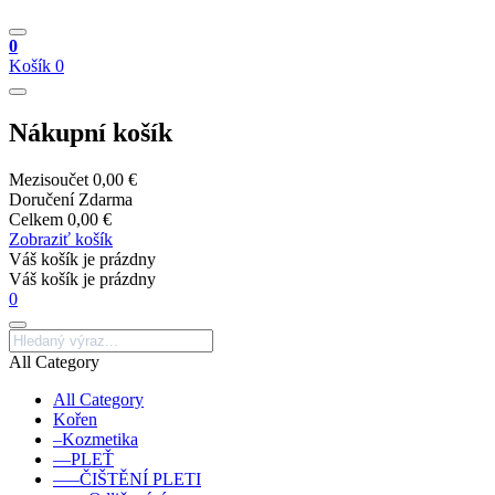
0
Košík
0
Nákupní košík
Mezisoučet
0,00 €
Doručení
Zdarma
Celkem
0,00 €
Zobraziť košík
Váš košík je prázdny
Váš košík je prázdny
0
All Category
All Category
Kořen
–Kozmetika
––PLEŤ
–––ČIŠTĚNÍ PLETI