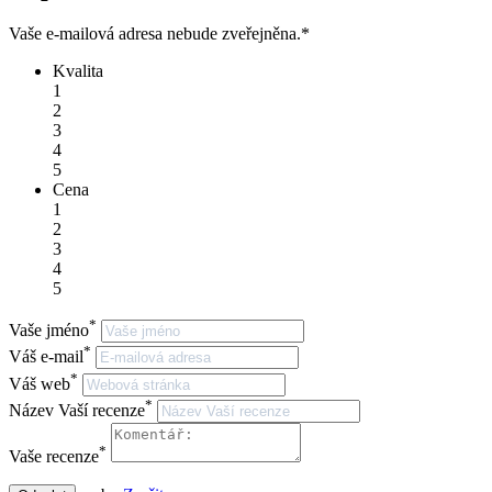
Vaše e-mailová adresa nebude zveřejněna.
*
Kvalita
1
2
3
4
5
Cena
1
2
3
4
5
*
Vaše jméno
*
Váš e-mail
*
Váš web
*
Název Vaší recenze
*
Vaše recenze