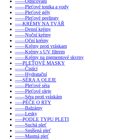
––––Odličování
––––Pleťové tonika a vody
––––Pleťové gély
––––Pleťové peelingy
–––KRÉMY NA TVÁŘ
––––Denní krémy
––––Noční krémy
––––Oční krémy
––––Krémy proti vráskam
––––Krémy s UV filtrem
––––Krémy na pigmentové skvrny
–––PLEŤOVÉ MASKY
––––Čistící
––––Hydratační
–––SÉRA A OLEJE
––––Pleťové séra
––––Pleťové oleje
––––Séra proti vráskám
–––PÉČE O RTY
––––Balzámy
––––Lesky
–––PODLE TYPU PLETI
––––Suchá pleť
––––Smíšená pleť
––––Mastná pleť