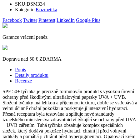
SKU:
DSM334
Kategorie:
Kozmetika
Facebook
Twitter
Pinterest
LinkedIn
Google Plus
Garance vrácení peněz
Doprava nad 50 € ZDARMA
Popis
Detaily produktu
Recenze
SPF 50+ tyčinka je precizně formulován produkt s vysokou úrovní
ochrany před škodlivými ultrafialovými paprsky UVA + UVB.
Složení tyčinky má lehkou a příjemnou texturu, dobře se vstřebává a
velmi účinně chrání pokožku a poskytuje jí intenzivní hydrataci.
Přesná receptura byla testována a splňuje nové standardy
izraelského ministerstva zdravotnictví týkající se ochrany před UVA
+ UVB zářením. Tuhá tyčinka obsahuje komplex speciálních
složek, který dodává pokožce hydrataci, chrání ji před volnými
radikály a pomáhá ji chránit před hyperpigmentaci. Opalovací krém