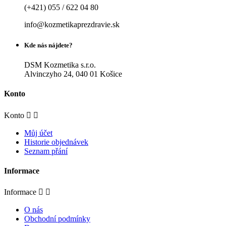
(+421) 055 / 622 04 80
info@kozmetikaprezdravie.sk
Kde nás nájdete?
DSM Kozmetika s.r.o.
Alvinczyho 24, 040 01 Košice
Konto
Konto


Můj účet
Historie objednávek
Seznam přání
Informace
Informace


O nás
Obchodní podmínky