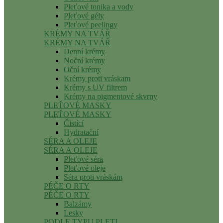
Pleťové tonika a vody
Pleťové gély
Pleťové peelingy
KRÉMY NA TVÁŘ
KRÉMY NA TVÁŘ
Denní krémy
Noční krémy
Oční krémy
Krémy proti vráskam
Krémy s UV filtrem
Krémy na pigmentové skvrny
PLEŤOVÉ MASKY
PLEŤOVÉ MASKY
Čistící
Hydratační
SÉRA A OLEJE
SÉRA A OLEJE
Pleťové séra
Pleťové oleje
Séra proti vráskám
PÉČE O RTY
PÉČE O RTY
Balzámy
Lesky
PODLE TYPU PLETI