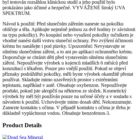
byl testován rozsáhlou klinickou studií a jeho použití bylo
prokázáno jako účinné a bezpečné. VYVÁŽENÉ široký UVA
SPEKTRUM.
Návod k použití: Před slunečním zářením naneste na pokožku
obličeje a těla. Aplikujte nejméně jednou za dvě hodiny (v závislosti
na typu pokožky). Po koupání nebo vysušení pokožky ručníkem je
vhodné nanést další vrstvu sluneční ochrany. Pro zvýšení účinnosti
krému ho nanášejte i pod plavky. Upozornění: Nevystavujte se
silnému slunečnímu záření, a to ani po aplikaci ochranného krému.
Doporučuje se chránit děti před vystavením silnému slunečnímu
záření. Nepoužívejte výrobek u kojenců mladších 6 měsíců před
konzultací s lékařem. Pouze pro vnější použití. Pokud se objeví
příznaky podráždění pokožky, měli byste výrobek okamžitě přestat
používat. Skladujte mimo uzavřených prostor s extrémními
teplotami, například v autě. Obsahuje oxybenzon. Nepoužívejte
produkt, pokud jste alergičtí na některou ze složek. Kosmetický
výrobek by měl být používán pouze na určené účely a v souladu s
návodem k použití. Uchovávejte mimo dosah dětí. Nekonzumujte.
Zamezte kontaktu s očima. V případě kontaktu s očima je třeba je
důkladně vypláchnout vodou. Obsahuje benzofenon-3.
Product Details