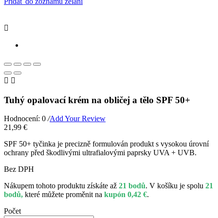
Pridať do zoznamu želaní



Tuhý opalovací krém na obličej a tělo SPF 50+
Hodnocení: 0
/
Add Your Review
21,99 €
SPF 50+ tyčinka je precizně formulován produkt s vysokou úrovní
ochrany před škodlivými ultrafialovými paprsky UVA + UVB.
Bez DPH
Nákupem tohoto produktu získáte až
21 bodů
. V košíku je spolu
21
bodů,
které můžete proměnit na
kupón 0,42 €
.
Počet