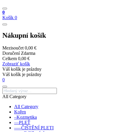
0
Košík
0
Nákupní košík
Mezisoučet
0,00 €
Doručení
Zdarma
Celkem
0,00 €
Zobraziť košík
Váš košík je prázdny
Váš košík je prázdny
0
All Category
All Category
Kořen
–Kozmetika
––PLEŤ
–––ČIŠTĚNÍ PLETI