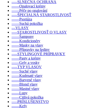
–––SLNEČNÁ OCHRANA
––––Opalovací krémy
––––Péče po opalování
–––ŠPECIALNÁ STAROSTLIVOSŤ
––––Psoriáza
––––Suchá pokožka
––VLASY
–––STAROSTLIVOSŤ O VLASY
––––Šampony
––––Kondicionéry
––––Masky na vlasy
––––Přípravky na šediny
–––STYLINGOVÉ PRÍPRAVKY
––––Pasty a krémy
––––Gely a vosky
–––TYP VLASOV
––––Suché vlasy
––––Kudrnaté vlasy
––––Barvené vlasy
––––Blond vlasy
––––Mastné vlasy
––––Lupy
––––Citlivá pokožka
–––PRÍSLUŠENSTVO
––––Kefy