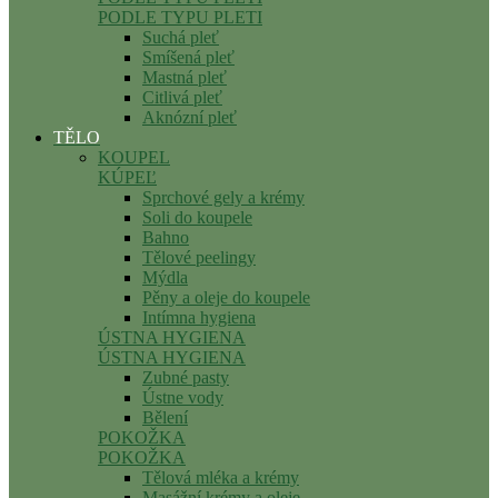
PODLE TYPU PLETI
Suchá pleť
Smíšená pleť
Mastná pleť
Citlivá pleť
Aknózní pleť
TĚLO
KOUPEL
KÚPEĽ
Sprchové gely a krémy
Soli do koupele
Bahno
Tělové peelingy
Mýdla
Pěny a oleje do koupele
Intímna hygiena
ÚSTNA HYGIENA
ÚSTNA HYGIENA
Zubné pasty
Ústne vody
Bělení
POKOŽKA
POKOŽKA
Tělová mléka a krémy
Masážní krémy a oleje