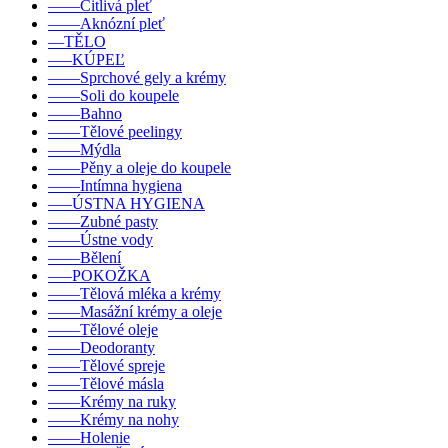
––––Citlivá pleť
––––Aknózní pleť
––TĚLO
–––KÚPEĽ
––––Sprchové gely a krémy
––––Soli do koupele
––––Bahno
––––Tělové peelingy
––––Mýdla
––––Pěny a oleje do koupele
––––Intímna hygiena
–––ÚSTNA HYGIENA
––––Zubné pasty
––––Ústne vody
––––Bělení
–––POKOŽKA
––––Tělová mléka a krémy
––––Masážní krémy a oleje
––––Tělové oleje
––––Deodoranty
––––Tělové spreje
––––Tělové másla
––––Krémy na ruky
––––Krémy na nohy
––––Holenie