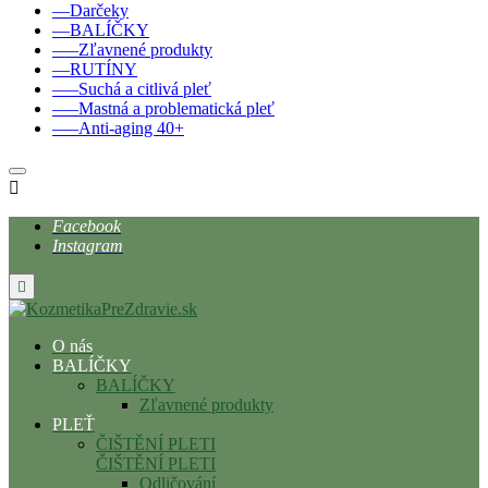
––Darčeky
––BALÍČKY
–––Zľavnené produkty
––RUTÍNY
–––Suchá a citlivá pleť
–––Mastná a problematická pleť
–––Anti-aging 40+

Facebook
Instagram

O nás
BALÍČKY
BALÍČKY
Zľavnené produkty
PLEŤ
ČIŠTĚNÍ PLETI
ČIŠTĚNÍ PLETI
Odličování