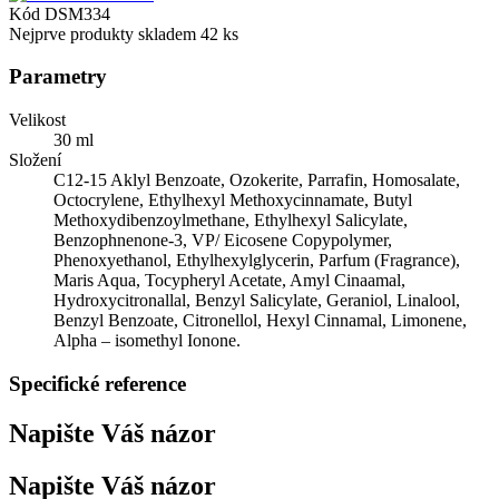
Kód
DSM334
Nejprve produkty skladem
42 ks
Parametry
Velikost
30 ml
Složení
C12-15 Aklyl Benzoate, Ozokerite, Parrafin, Homosalate,
Octocrylene, Ethylhexyl Methoxycinnamate, Butyl
Methoxydibenzoylmethane, Ethylhexyl Salicylate,
Benzophnenone-3, VP/ Eicosene Copypolymer,
Phenoxyethanol, Ethylhexylglycerin, Parfum (Fragrance),
Maris Aqua, Tocypheryl Acetate, Amyl Cinaamal,
Hydroxycitronallal, Benzyl Salicylate, Geraniol, Linalool,
Benzyl Benzoate, Citronellol, Hexyl Cinnamal, Limonene,
Alpha – isomethyl Ionone.
Specifické reference
Napište Váš názor
Napište Váš názor