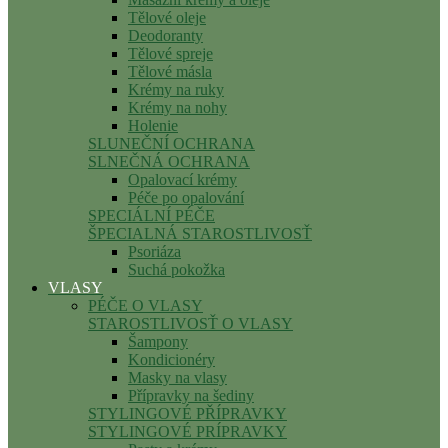
Tělové oleje
Deodoranty
Tělové spreje
Tělové másla
Krémy na ruky
Krémy na nohy
Holenie
SLUNEČNÍ OCHRANA
SLNEČNÁ OCHRANA
Opalovací krémy
Péče po opalování
SPECIÁLNÍ PÉČE
ŠPECIALNÁ STAROSTLIVOSŤ
Psoriáza
Suchá pokožka
VLASY
PÉČE O VLASY
STAROSTLIVOSŤ O VLASY
Šampony
Kondicionéry
Masky na vlasy
Přípravky na šediny
STYLINGOVÉ PŘÍPRAVKY
STYLINGOVÉ PRÍPRAVKY