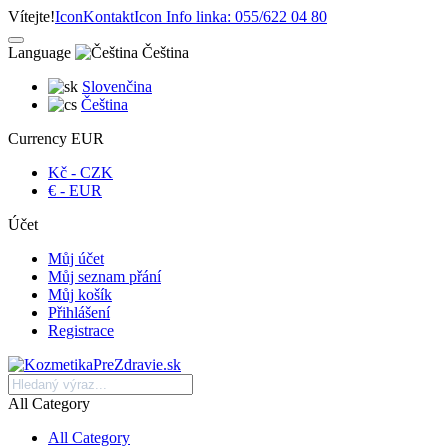
Vítejte!
Icon
Kontakt
Icon
Info linka: 055/622 04 80
Language
Čeština
Slovenčina
Čeština
Currency
EUR
Kč - CZK
€ - EUR
Účet
Můj účet
Můj seznam přání
Můj košík
Přihlášení
Registrace
All Category
All Category