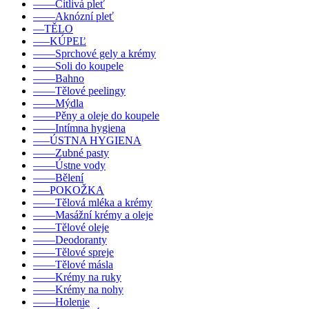
––––Citlivá pleť
––––Aknózní pleť
––TĚLO
–––KÚPEĽ
––––Sprchové gely a krémy
––––Soli do koupele
––––Bahno
––––Tělové peelingy
––––Mýdla
––––Pěny a oleje do koupele
––––Intímna hygiena
–––ÚSTNA HYGIENA
––––Zubné pasty
––––Ústne vody
––––Bělení
–––POKOŽKA
––––Tělová mléka a krémy
––––Masážní krémy a oleje
––––Tělové oleje
––––Deodoranty
––––Tělové spreje
––––Tělové másla
––––Krémy na ruky
––––Krémy na nohy
––––Holenie