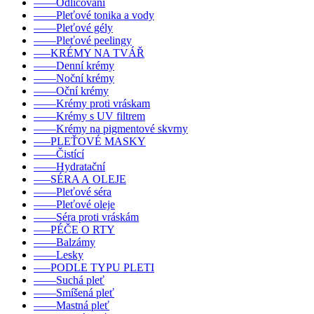
––––Odličování
––––Pleťové tonika a vody
––––Pleťové gély
––––Pleťové peelingy
–––KRÉMY NA TVÁŘ
––––Denní krémy
––––Noční krémy
––––Oční krémy
––––Krémy proti vráskam
––––Krémy s UV filtrem
––––Krémy na pigmentové skvrny
–––PLEŤOVÉ MASKY
––––Čistící
––––Hydratační
–––SÉRA A OLEJE
––––Pleťové séra
––––Pleťové oleje
––––Séra proti vráskám
–––PÉČE O RTY
––––Balzámy
––––Lesky
–––PODLE TYPU PLETI
––––Suchá pleť
––––Smíšená pleť
––––Mastná pleť