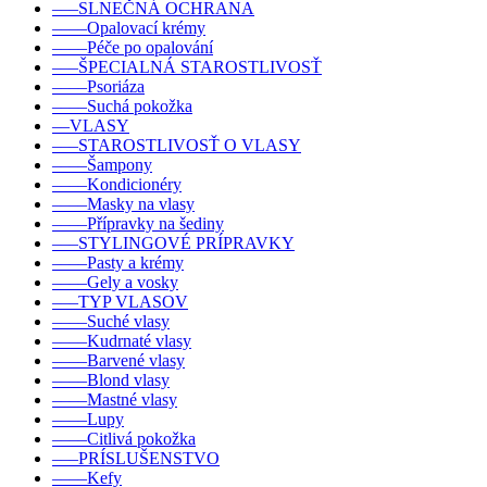
–––SLNEČNÁ OCHRANA
––––Opalovací krémy
––––Péče po opalování
–––ŠPECIALNÁ STAROSTLIVOSŤ
––––Psoriáza
––––Suchá pokožka
––VLASY
–––STAROSTLIVOSŤ O VLASY
––––Šampony
––––Kondicionéry
––––Masky na vlasy
––––Přípravky na šediny
–––STYLINGOVÉ PRÍPRAVKY
––––Pasty a krémy
––––Gely a vosky
–––TYP VLASOV
––––Suché vlasy
––––Kudrnaté vlasy
––––Barvené vlasy
––––Blond vlasy
––––Mastné vlasy
––––Lupy
––––Citlivá pokožka
–––PRÍSLUŠENSTVO
––––Kefy