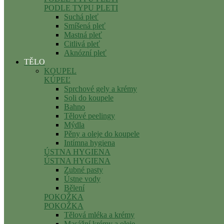
PODLE TYPU PLETI
Suchá pleť
Smíšená pleť
Mastná pleť
Citlivá pleť
Aknózní pleť
TĚLO
KOUPEL
KÚPEĽ
Sprchové gely a krémy
Soli do koupele
Bahno
Tělové peelingy
Mýdla
Pěny a oleje do koupele
Intímna hygiena
ÚSTNA HYGIENA
ÚSTNA HYGIENA
Zubné pasty
Ústne vody
Bělení
POKOŽKA
POKOŽKA
Tělová mléka a krémy
Masážní krémy a oleje