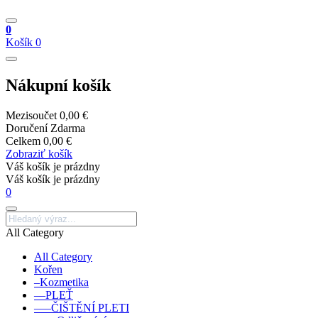
0
Košík
0
Nákupní košík
Mezisoučet
0,00 €
Doručení
Zdarma
Celkem
0,00 €
Zobraziť košík
Váš košík je prázdny
Váš košík je prázdny
0
All Category
All Category
Kořen
–Kozmetika
––PLEŤ
–––ČIŠTĚNÍ PLETI