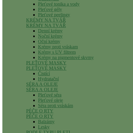
Pleťové tonika a vody
Pleťové gély
Pleťové peelingy
KRÉMY NA TVÁŘ
KRÉMY NA TVÁŘ
Denní krémy
Noční krémy
Oční krémy
Krémy proti vráskam
Krémy s UV filtrem
Krémy na pigmentové skvrny
PLEŤOVÉ MASKY
PLEŤOVÉ MASKY
Čistící
Hydratační
SÉRA A OLEJE
SÉRA A OLEJE
Pleťové séra
Pleťové oleje
Séra proti vráskám
PÉČE O RTY
PÉČE O RTY
Balzámy
Lesky
PODLE TYPU PLETI