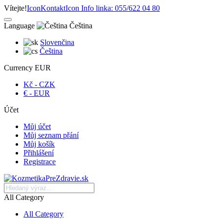
Vítejte!
Icon
Kontakt
Icon
Info linka: 055/622 04 80
Language
Čeština
Slovenčina
Čeština
Currency
EUR
Kč - CZK
€ - EUR
Účet
Můj účet
Můj seznam přání
Můj košík
Přihlášení
Registrace
All Category
All Category