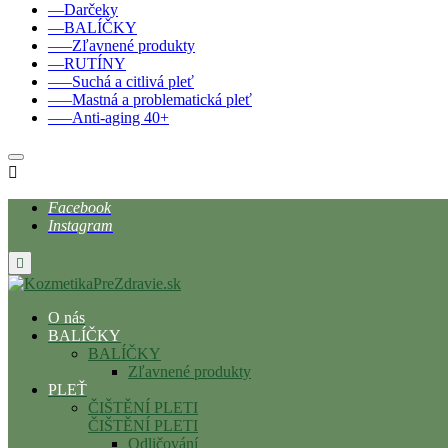
––Darčeky
––BALÍČKY
–––Zľavnené produkty
––RUTÍNY
–––Suchá a citlivá pleť
–––Mastná a problematická pleť
–––Anti-aging 40+

Facebook
Instagram

O nás
BALÍČKY
BALÍČKY
Zľavnené produkty
PLEŤ
ČIŠTĚNÍ PLETI
ČIŠTĚNÍ PLETI
Odličování